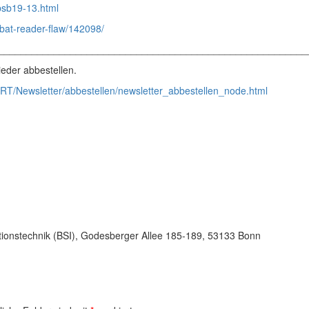
psb19-13.html
obat-reader-flaw/142098/
________________________________________________________
eder abbestellen.
RT/Newsletter/abbestellen/newsletter_abbestellen_node.html
tionstechnik (BSI), Godesberger Allee 185-189, 53133 Bonn