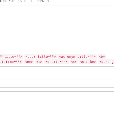
liche Felder sind mit
*
markiert
" title="">
<abbr title="">
<acronym title="">
<b>
atetime="">
<em>
<i>
<q cite="">
<s>
<strike>
<strong