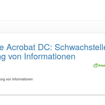
Zum
Inhalt
springen
 Acrobat DC: Schwachstell
ng von Informationen
ung von Informationen
_________________________________________________________