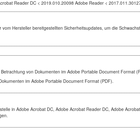
crobat Reader DC < 2019.010.20098 Adobe Reader < 2017.011.3012
________________________________________________________
r vom Hersteller bereitgestellten Sicherheitsupdates, um die Schwachst
________________________________________________________
________________________________________________________
und Betrachtung von Dokumenten im Adobe Portable Document Format (
n Dokumenten im Adobe Portable Document Format (PDF).
________________________________________________________
hstelle in Adobe Acrobat DC, Adobe Acrobat Reader DC, Adobe Acroba
gen.
________________________________________________________