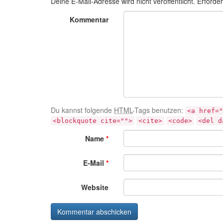
Deine E-Mail-Adresse wird nicht veröffentlicht.
Erforder
Kommentar
Du kannst folgende
HTML
-Tags benutzen:
<a href="
<blockquote cite="">
<cite>
<code>
<del d
Name
*
E-Mail
*
Website