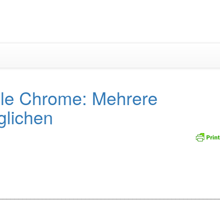
Zum
Inhalt
springen
le Chrome: Mehrere
glichen
n
_________________________________________________________