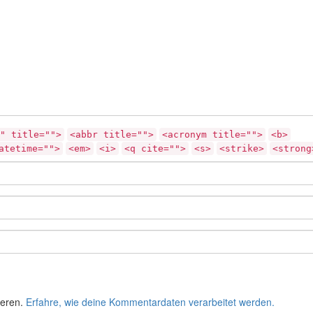
" title="">
<abbr title="">
<acronym title="">
<b>
atetime="">
<em>
<i>
<q cite="">
<s>
<strike>
<strong
ieren.
Erfahre, wie deine Kommentardaten verarbeitet werden.