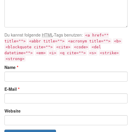
Du kannst folgende
HTML
-Tags benutzen:
<a href=""
title="">
<abbr title="">
<acronym title="">
<b>
<blockquote cite="">
<cite>
<code>
<del
datetime="">
<em>
<i>
<q cite="">
<s>
<strike>
<strong>
Name
*
E-Mail
*
Website