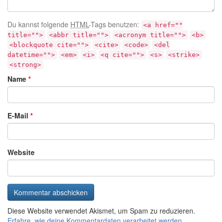
Du kannst folgende
HTML
-Tags benutzen:
<a href=""
title="">
<abbr title="">
<acronym title="">
<b>
<blockquote cite="">
<cite>
<code>
<del
datetime="">
<em>
<i>
<q cite="">
<s>
<strike>
<strong>
Name
*
E-Mail
*
Website
Diese Website verwendet Akismet, um Spam zu reduzieren.
Erfahre, wie deine Kommentardaten verarbeitet werden.