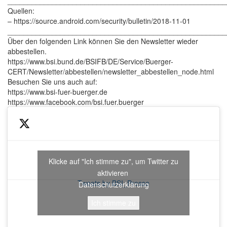
______________________________________________________
Quellen:
– https://source.android.com/security/bulletin/2018-11-01
______________________________________________________
Über den folgenden Link können Sie den Newsletter wieder
abbestellen.
https://www.bsi.bund.de/BSIFB/DE/Service/Buerger-
CERT/Newsletter/abbestellen/newsletter_abbestellen_node.html
Besuchen Sie uns auch auf:
https://www.bsi-fuer-buerger.de
https://www.facebook.com/bsi.fuer.buerger
Klicke auf "Ich stimme zu", um Twitter zu
aktivieren
Tweets by BSI_Presse
Datenschutzerklärung
Ich stimme zu