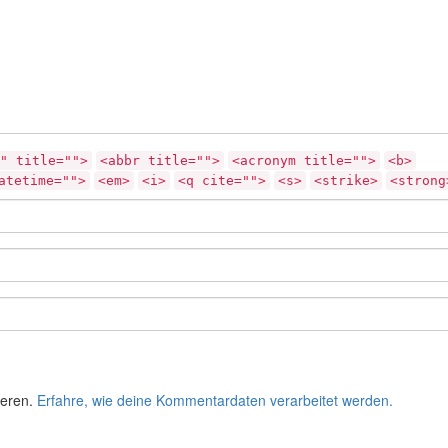
" title="">
<abbr title="">
<acronym title="">
<b>
atetime="">
<em>
<i>
<q cite="">
<s>
<strike>
<strong
ieren.
Erfahre, wie deine Kommentardaten verarbeitet werden.