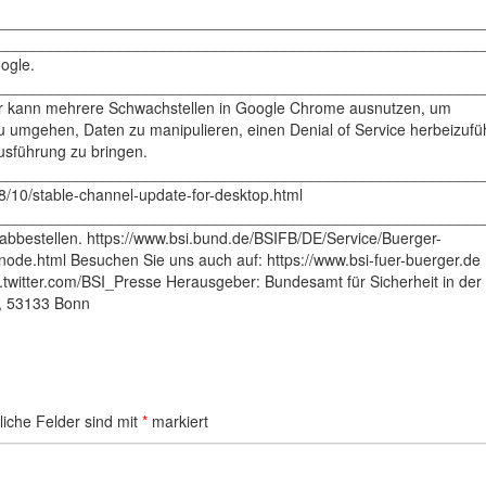
________________________________________________________
________________________________________________________
ogle.
________________________________________________________
er kann mehrere Schwachstellen in Google Chrome ausnutzen, um
 umgehen, Daten zu manipulieren, einen Denial of Service herbeizufü
usführung zu bringen.
________________________________________________________
8/10/stable-channel-update-for-desktop.html
________________________________________________________
abbestellen. https://www.bsi.bund.de/BSIFB/DE/Service/Buerger-
ode.html Besuchen Sie uns auch auf: https://www.bsi-fuer-buerger.de
w.twitter.com/BSI_Presse Herausgeber: Bundesamt für Sicherheit in der
9, 53133 Bonn
liche Felder sind mit
*
markiert