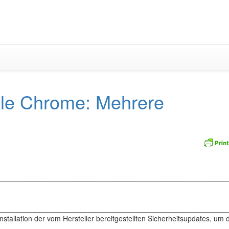
Zum
Inhalt
springen
le Chrome: Mehrere
_________________________________________________________
________________________________________________________
tallation der vom Hersteller bereitgestellten Sicherheitsupdates, um 