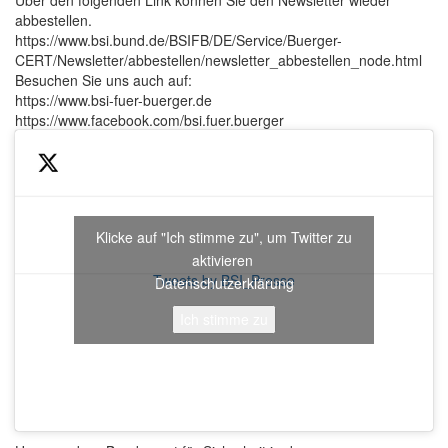
Über den folgenden Link können Sie den Newsletter wieder
abbestellen.
https://www.bsi.bund.de/BSIFB/DE/Service/Buerger-
CERT/Newsletter/abbestellen/newsletter_abbestellen_node.html
Besuchen Sie uns auch auf:
https://www.bsi-fuer-buerger.de
https://www.facebook.com/bsi.fuer.buerger
Klicke auf "Ich stimme zu", um Twitter zu
aktivieren
Tweets by BSI_Presse
Datenschutzerklärung
Ich stimme zu