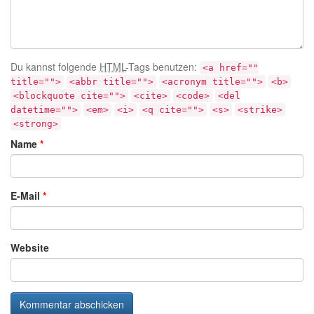
Du kannst folgende
HTML
-Tags benutzen:
<a href=""
title="">
<abbr title="">
<acronym title="">
<b>
<blockquote cite="">
<cite>
<code>
<del
datetime="">
<em>
<i>
<q cite="">
<s>
<strike>
<strong>
Name
*
E-Mail
*
Website