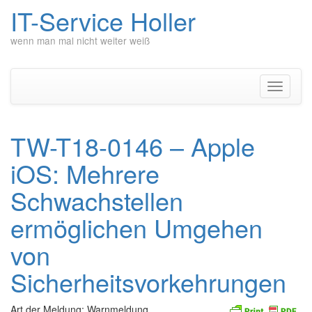
IT-Service Holler
wenn man mal nicht weiter weiß
Zum
Inhalt
springen
Navigati
umschal
TW-T18-0146 – Apple
iOS: Mehrere
Schwachstellen
ermöglichen Umgehen
von
Sicherheitsvorkehrungen
Art der Meldung: Warnmeldung