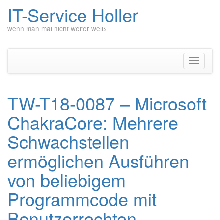
IT-Service Holler
wenn man mal nicht weiter weiß
Zum
Inhalt
springen
Navigati
umschal
TW-T18-0087 – Microsoft
ChakraCore: Mehrere
Schwachstellen
ermöglichen Ausführen
von beliebigem
Programmcode mit
Benutzerrechten