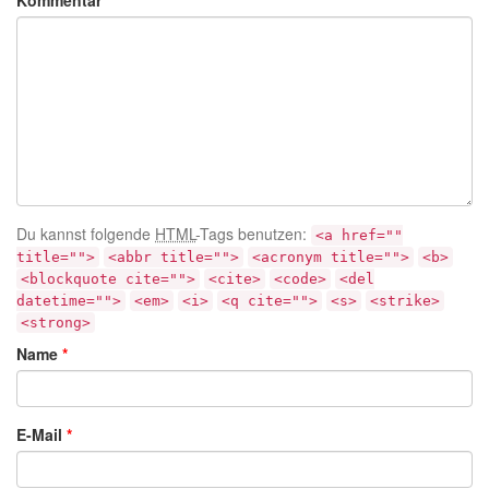
Kommentar
Du kannst folgende
HTML
-Tags benutzen:
<a href=""
title="">
<abbr title="">
<acronym title="">
<b>
<blockquote cite="">
<cite>
<code>
<del
datetime="">
<em>
<i>
<q cite="">
<s>
<strike>
<strong>
Name
*
E-Mail
*