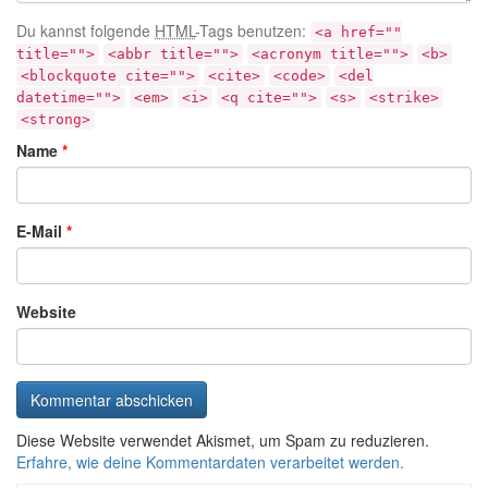
Du kannst folgende
HTML
-Tags benutzen:
<a href=""
title="">
<abbr title="">
<acronym title="">
<b>
<blockquote cite="">
<cite>
<code>
<del
datetime="">
<em>
<i>
<q cite="">
<s>
<strike>
<strong>
Name
*
E-Mail
*
Website
Diese Website verwendet Akismet, um Spam zu reduzieren.
Erfahre, wie deine Kommentardaten verarbeitet werden.