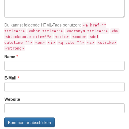
Du kannst folgende
HTML
-Tags benutzen:
<a href=""
title="">
<abbr title="">
<acronym title="">
<b>
<blockquote cite="">
<cite>
<code>
<del
datetime="">
<em>
<i>
<q cite="">
<s>
<strike>
<strong>
Name
*
E-Mail
*
Website