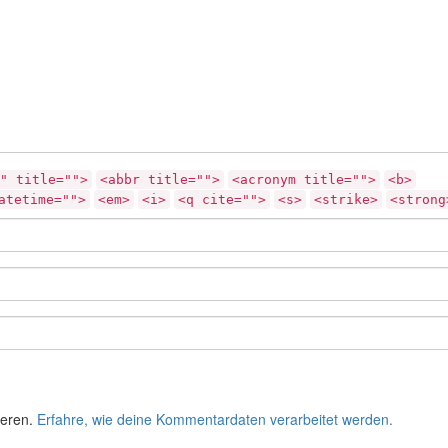
" title="">
<abbr title="">
<acronym title="">
<b>
atetime="">
<em>
<i>
<q cite="">
<s>
<strike>
<strong
ieren.
Erfahre, wie deine Kommentardaten verarbeitet werden.