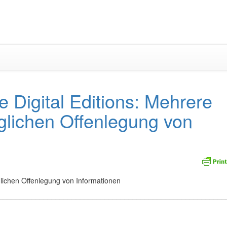
Zum
Inhalt
springen
Digital Editions: Mehrere
lichen Offenlegung von
lichen Offenlegung von Informationen
_________________________________________________________
________________________________________________________