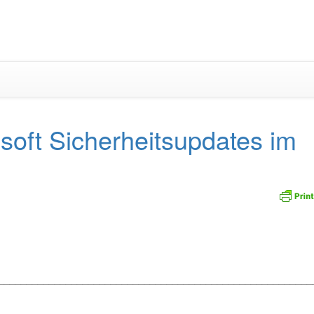
Zum
Inhalt
springen
oft Sicherheitsupdates im
_________________________________________________________