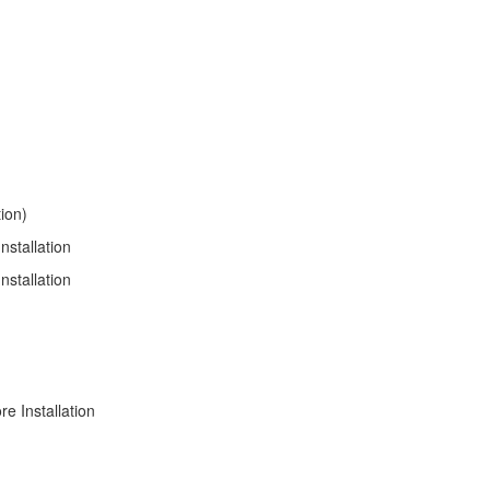
ion)
stallation
stallation
e Installation