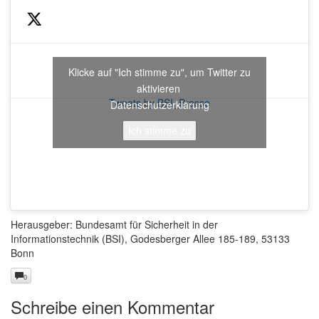
Klicke auf "Ich stimme zu", um Twitter zu
aktivieren
Tweets by BSI_Presse
Datenschutzerklärung
Ich stimme zu
Herausgeber: Bundesamt für Sicherheit in der
Informationstechnik (BSI), Godesberger Allee 185-189, 53133
Bonn
0
Schreibe einen Kommentar