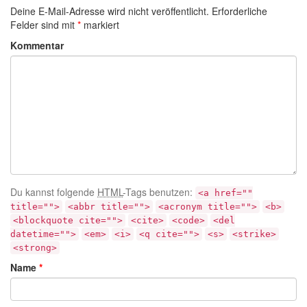
Deine E-Mail-Adresse wird nicht veröffentlicht.
Erforderliche
Felder sind mit
*
markiert
Kommentar
Du kannst folgende
HTML
-Tags benutzen:
<a href=""
title="">
<abbr title="">
<acronym title="">
<b>
<blockquote cite="">
<cite>
<code>
<del
datetime="">
<em>
<i>
<q cite="">
<s>
<strike>
<strong>
Name
*