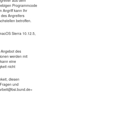
ngreifer aus dem
eliebigen Programmcode
 Angriff kann Ihr
 des Angreifers
hstellen betroffen.
macOS Sierra 10.12.5,
e-Angebot des
tionen werden mit
 kann eine
keit nicht
keit, diesen
 Fragen und
sarbeit@bsi.bund.de
=