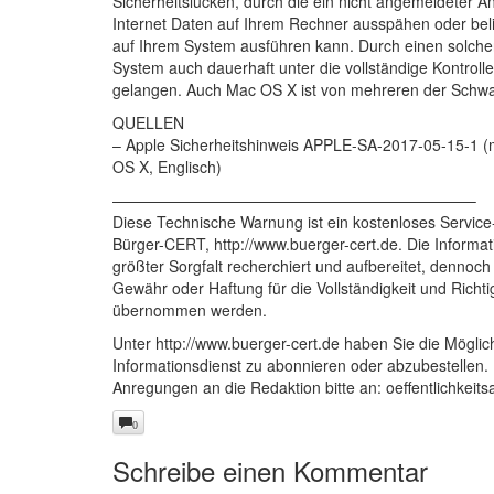
Sicherheitslücken, durch die ein nicht angemeldeter A
Internet Daten auf Ihrem Rechner ausspähen oder b
auf Ihrem System ausführen kann. Durch einen solchen
System auch dauerhaft unter die vollständige Kontrolle
gelangen. Auch Mac OS X ist von mehreren der Schwac
QUELLEN
– Apple Sicherheitshinweis APPLE-SA-2017-05-15-1 (
OS X, Englisch)
———————————————————————–
Diese Technische Warnung ist ein kostenloses Servic
Bürger-CERT, http://www.buerger-cert.de. Die Informa
größter Sorgfalt recherchiert und aufbereitet, dennoch
Gewähr oder Haftung für die Vollständigkeit und Richtig
übernommen werden.
Unter http://www.buerger-cert.de haben Sie die Möglich
Informationsdienst zu abonnieren oder abzubestellen.
Anregungen an die Redaktion bitte an:
oeffentlichkeit
0
Schreibe einen Kommentar