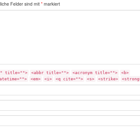
liche Felder sind mit
*
markiert
" title="">
<abbr title="">
<acronym title="">
<b>
atetime="">
<em>
<i>
<q cite="">
<s>
<strike>
<strong