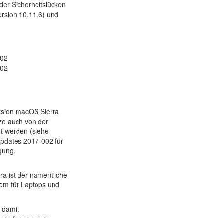
der Sicherheitslücken
ersion 10.11.6) und
002
002
ersion macOS Sierra
ze auch von der
rt werden (siehe
updates 2017-002 für
gung.
a ist der namentliche
em für Laptops und
t damit