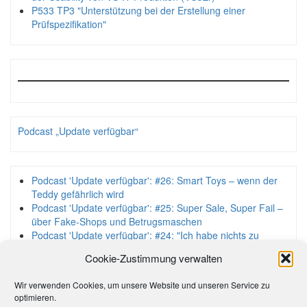
P533 TP3 "Unterstützung bei der Erstellung einer
Prüfspezifikation"
Podcast „Update verfügbar“
Podcast 'Update verfügbar': #26: Smart Toys – wenn der
Teddy gefährlich wird
Podcast 'Update verfügbar': #25: Super Sale, Super Fail –
über Fake-Shops und Betrugsmaschen
Podcast 'Update verfügbar': #24: "Ich habe nichts zu
verbergen" – dem Mythos auf der Spur
Cookie-Zustimmung verwalten
Podcast 'Update verfügbar': #23: Gaming-Sicherheit zur
Gamescom – zu Gast Felix Rick (Gameswelt)
Wir verwenden Cookies, um unsere Website und unseren Service zu
Podcast 'Update verfügbar': #22: Deepfakes – die perfekte
optimieren.
Täuschung?