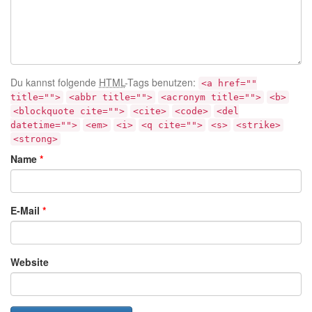
Du kannst folgende
HTML
-Tags benutzen:
<a href=""
title="">
<abbr title="">
<acronym title="">
<b>
<blockquote cite="">
<cite>
<code>
<del
datetime="">
<em>
<i>
<q cite="">
<s>
<strike>
<strong>
Name
*
E-Mail
*
Website