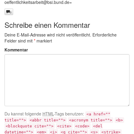
oeffentlichkeitsarbeit@bsi.bund.de
=
0
Schreibe einen Kommentar
Deine E-Mail-Adresse wird nicht veröffentlicht.
Erforderliche
Felder sind mit
*
markiert
Kommentar
Du kannst folgende
HTML
-Tags benutzen:
<a href=""
title="">
<abbr title="">
<acronym title="">
<b>
<blockquote cite="">
<cite>
<code>
<del
datetime="">
<em>
<i>
<q cite="">
<s>
<strike>