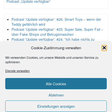
Podcast „Update verfügbar“
Podcast 'Update verfügbar': #26: Smart Toys – wenn der
Teddy gefährlich wird
Podcast 'Update verfügbar': #25: Super Sale, Super Fail –
über Fake-Shops und Betrugsmaschen
Podcast 'Update verfügbar': #24: "Ich habe nichts zu
verbergen" – dem Mythos auf der Spur
Cookie-Zustimmung verwalten
Podcast 'Update verfügbar': #23: Gaming-Sicherheit zur
Gamescom – zu Gast Felix Rick (Gameswelt)
Wir verwenden Cookies, um unsere Website und unseren Service zu
Podcast 'Update verfügbar': #22: Deepfakes – die perfekte
optimieren.
Täuschung?
Dienste verwalten
Alle Cookies
Ablehnen
Einstellungen anzeigen