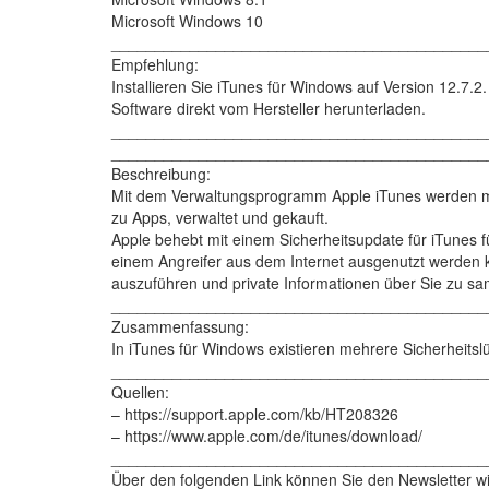
Microsoft Windows 10
___________________________________________
Empfehlung:
Installieren Sie iTunes für Windows auf Version 12.7.2.
Software direkt vom Hersteller herunterladen.
___________________________________________
___________________________________________
Beschreibung:
Mit dem Verwaltungsprogramm Apple iTunes werden mul
zu Apps, verwaltet und gekauft.
Apple behebt mit einem Sicherheitsupdate für iTunes 
einem Angreifer aus dem Internet ausgenutzt werden 
auszuführen und private Informationen über Sie zu s
___________________________________________
Zusammenfassung:
In iTunes für Windows existieren mehrere Sicherheitsl
___________________________________________
Quellen:
– https://support.apple.com/kb/HT208326
– https://www.apple.com/de/itunes/download/
___________________________________________
Über den folgenden Link können Sie den Newsletter wi