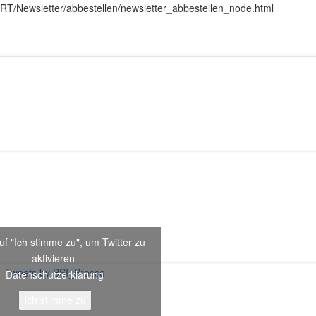
RT/Newsletter/abbestellen/newsletter_abbestellen_node.html
uf "Ich stimme zu", um Twitter zu
aktivieren
Tweets by BSI_Presse
Datenschutzerklärung
Ich stimme zu