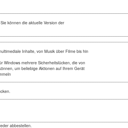
________________________________________________________
 Sie können die aktuelle Version der
________________________________________________________
________________________________________________________
timediale Inhalte, von Musik über Filme bis hin
für Windows mehrere Sicherheitslücken, die von
können, um beliebige Aktionen auf Ihrem Gerät
ammeln
________________________________________________________
ücken.
________________________________________________________
________________________________________________________
eder abbestellen.