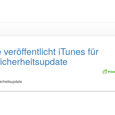
Zum
Inhalt
springen
eröffentlicht iTunes für
icherheitsupdate
herheitsupdate
_________________________________________________________