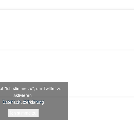
uf "Ich stimme zu", um Twitter zu
aktivieren
Tweets by BSI_Presse
Datenschutzerklärung
Ich stimme zu