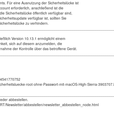
s. Für eine Ausnutzung der Sicherheitslücke ist
count erforderlich, anschließend ist die
e Sicherheitslücke öffentlich verfügbar sind,
cherheitsupdate verfügbar ist, sollten Sie
cherheitslücke zu verhindern.
________________________________________________________
ließlich Version 10.13.1 ermöglicht einem
chkeit, sich auf diesem anzumelden, die
nahme der Kontrolle über das betroffene Gerät.
________________________________________________________
8694541770752
icherheitsluecke-root-ohne-Passwort-mit-macOS-High-Sierra-3903707.
________________________________________________________
eder abbestellen.
RT/Newsletter/abbestellen/newsletter_abbestellen_node.html