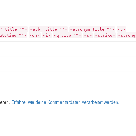
" title="">
<abbr title="">
<acronym title="">
<b>
atetime="">
<em>
<i>
<q cite="">
<s>
<strike>
<strong
ieren.
Erfahre, wie deine Kommentardaten verarbeitet werden.