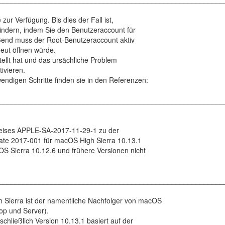
 zur Verfügung. Bis dies der Fall ist,
indern, indem Sie den Benutzeraccount für
eßend muss der Root-Benutzeraccount aktiv
neut öffnen würde.
ellt hat und das ursächliche Problem
tivieren.
ndigen Schritte finden sie in den Referenzen:
________________________________________________________
nweises APPLE-SA-2017-11-29-1 zu der
te 2017-001 für macOS High Sierra 10.13.1
OS Sierra 10.12.6 und frühere Versionen nicht
________________________________________________________
 Sierra ist der namentliche Nachfolger von macOS
op und Server).
chließlich Version 10.13.1 basiert auf der