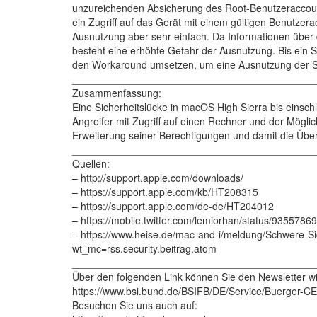
unzureichenden Absicherung des Root-Benutzeraccount
ein Zugriff auf das Gerät mit einem gültigen Benutzerac
Ausnutzung aber sehr einfach. Da Informationen über di
besteht eine erhöhte Gefahr der Ausnutzung. Bis ein Si
den Workaround umsetzen, um eine Ausnutzung der Si
___________________________________________
Zusammenfassung:
Eine Sicherheitslücke in macOS High Sierra bis einsch
Angreifer mit Zugriff auf einen Rechner und der Mögli
Erweiterung seiner Berechtigungen und damit die Über
___________________________________________
Quellen:
– http://support.apple.com/downloads/
– https://support.apple.com/kb/HT208315
– https://support.apple.com/de-de/HT204012
– https://mobile.twitter.com/lemiorhan/status/93557
– https://www.heise.de/mac-and-i/meldung/Schwere-S
wt_mc=rss.security.beitrag.atom
___________________________________________
Über den folgenden Link können Sie den Newsletter wi
https://www.bsi.bund.de/BSIFB/DE/Service/Buerger-CE
Besuchen Sie uns auch auf: