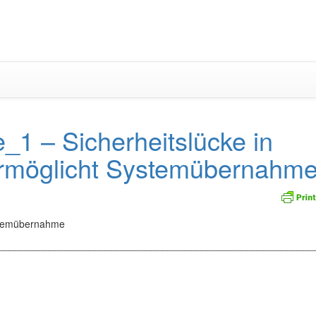
Zum
Inhalt
springen
1 – Sicherheitslücke in
rmöglicht Systemübernahm
ystemübernahme
_________________________________________________________
________________________________________________________