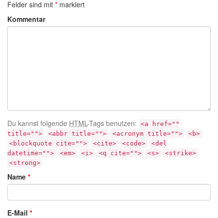
Felder sind mit
*
markiert
Kommentar
Du kannst folgende
HTML
-Tags benutzen:
<a href=""
title="">
<abbr title="">
<acronym title="">
<b>
<blockquote cite="">
<cite>
<code>
<del
datetime="">
<em>
<i>
<q cite="">
<s>
<strike>
<strong>
Name
*
E-Mail
*