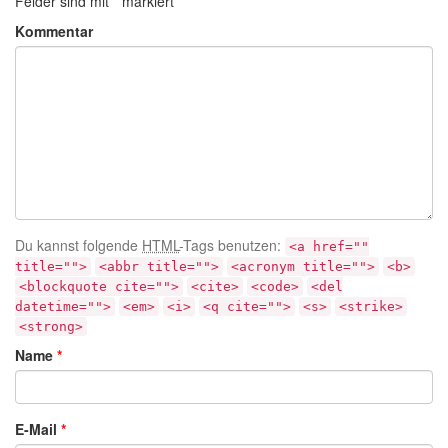
Felder sind mit
*
markiert
Kommentar
Du kannst folgende
HTML
-Tags benutzen:
<a href=""
title="">
<abbr title="">
<acronym title="">
<b>
<blockquote cite="">
<cite>
<code>
<del
datetime="">
<em>
<i>
<q cite="">
<s>
<strike>
<strong>
Name
*
E-Mail
*