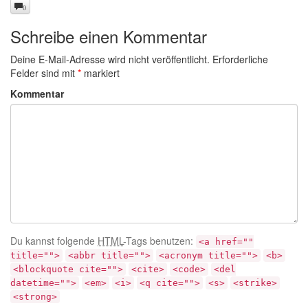
0
Schreibe einen Kommentar
Deine E-Mail-Adresse wird nicht veröffentlicht.
Erforderliche
Felder sind mit
*
markiert
Kommentar
Du kannst folgende
HTML
-Tags benutzen:
<a href=""
title="">
<abbr title="">
<acronym title="">
<b>
<blockquote cite="">
<cite>
<code>
<del
datetime="">
<em>
<i>
<q cite="">
<s>
<strike>
<strong>