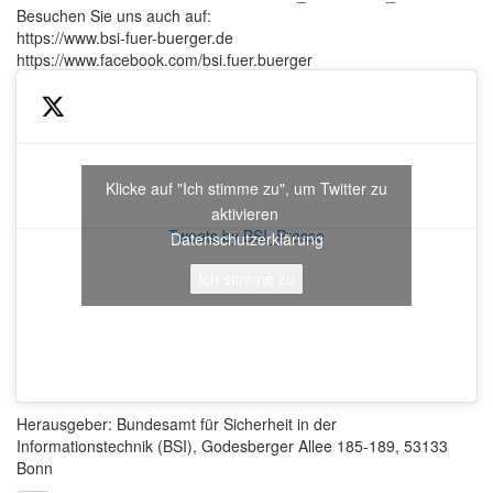
Besuchen Sie uns auch auf:
https://www.bsi-fuer-buerger.de
https://www.facebook.com/bsi.fuer.buerger
Klicke auf "Ich stimme zu", um Twitter zu
aktivieren
Tweets by BSI_Presse
Datenschutzerklärung
Ich stimme zu
Herausgeber: Bundesamt für Sicherheit in der
Informationstechnik (BSI), Godesberger Allee 185-189, 53133
Bonn