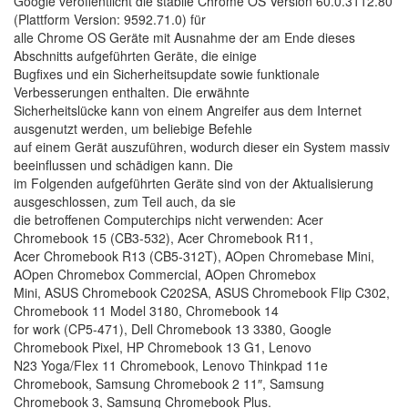
Google veröffentlicht die stabile Chrome OS Version 60.0.3112.80
(Plattform Version: 9592.71.0) für
alle Chrome OS Geräte mit Ausnahme der am Ende dieses
Abschnitts aufgeführten Geräte, die einige
Bugfixes und ein Sicherheitsupdate sowie funktionale
Verbesserungen enthalten. Die erwähnte
Sicherheitslücke kann von einem Angreifer aus dem Internet
ausgenutzt werden, um beliebige Befehle
auf einem Gerät auszuführen, wodurch dieser ein System massiv
beeinflussen und schädigen kann. Die
im Folgenden aufgeführten Geräte sind von der Aktualisierung
ausgeschlossen, zum Teil auch, da sie
die betroffenen Computerchips nicht verwenden: Acer
Chromebook 15 (CB3-532), Acer Chromebook R11,
Acer Chromebook R13 (CB5-312T), AOpen Chromebase Mini,
AOpen Chromebox Commercial, AOpen Chromebox
Mini, ASUS Chromebook C202SA, ASUS Chromebook Flip C302,
Chromebook 11 Model 3180, Chromebook 14
for work (CP5-471), Dell Chromebook 13 3380, Google
Chromebook Pixel, HP Chromebook 13 G1, Lenovo
N23 Yoga/Flex 11 Chromebook, Lenovo Thinkpad 11e
Chromebook, Samsung Chromebook 2 11″, Samsung
Chromebook 3, Samsung Chromebook Plus.