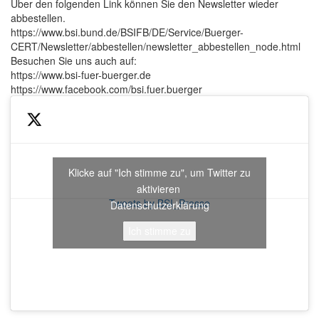
Über den folgenden Link können Sie den Newsletter wieder
abbestellen.
https://www.bsi.bund.de/BSIFB/DE/Service/Buerger-
CERT/Newsletter/abbestellen/newsletter_abbestellen_node.html
Besuchen Sie uns auch auf:
https://www.bsi-fuer-buerger.de
https://www.facebook.com/bsi.fuer.buerger
Klicke auf "Ich stimme zu", um Twitter zu
aktivieren
Tweets by BSI_Presse
Datenschutzerklärung
Ich stimme zu