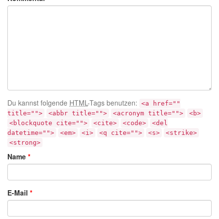
Du kannst folgende
HTML
-Tags benutzen:
<a href=""
title="">
<abbr title="">
<acronym title="">
<b>
<blockquote cite="">
<cite>
<code>
<del
datetime="">
<em>
<i>
<q cite="">
<s>
<strike>
<strong>
Name
*
E-Mail
*