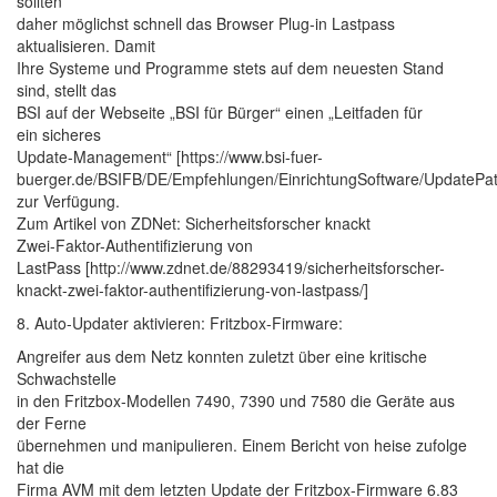
sollten
daher möglichst schnell das Browser Plug-in Lastpass
aktualisieren. Damit
Ihre Systeme und Programme stets auf dem neuesten Stand
sind, stellt das
BSI auf der Webseite „BSI für Bürger“ einen „Leitfaden für
ein sicheres
Update-Management“ [https://www.bsi-fuer-
buerger.de/BSIFB/DE/Empfehlungen/EinrichtungSoftware/Update
zur Verfügung.
Zum Artikel von ZDNet: Sicherheitsforscher knackt
Zwei-Faktor-Authentifizierung von
LastPass [http://www.zdnet.de/88293419/sicherheitsforscher-
knackt-zwei-faktor-authentifizierung-von-lastpass/]
8. Auto-Updater aktivieren: Fritzbox-Firmware:
Angreifer aus dem Netz konnten zuletzt über eine kritische
Schwachstelle
in den Fritzbox-Modellen 7490, 7390 und 7580 die Geräte aus
der Ferne
übernehmen und manipulieren. Einem Bericht von heise zufolge
hat die
Firma AVM mit dem letzten Update der Fritzbox-Firmware 6.83