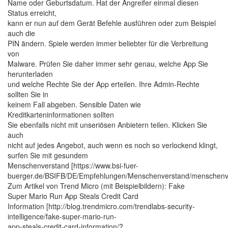
Name oder Geburtsdatum. Hat der Angreifer einmal diesen
Status erreicht,
kann er nun auf dem Gerät Befehle ausführen oder zum Beispiel
auch die
PIN ändern. Spiele werden immer beliebter für die Verbreitung
von
Malware. Prüfen Sie daher immer sehr genau, welche App Sie
herunterladen
und welche Rechte Sie der App erteilen. Ihre Admin-Rechte
sollten Sie in
keinem Fall abgeben. Sensible Daten wie
Kreditkarteninformationen sollten
Sie ebenfalls nicht mit unseriösen Anbietern teilen. Klicken Sie
auch
nicht auf jedes Angebot, auch wenn es noch so verlockend klingt,
surfen Sie mit gesundem
Menschenverstand [https://www.bsi-fuer-
buerger.de/BSIFB/DE/Empfehlungen/Menschenverstand/menschenve
Zum Artikel von Trend Micro (mit Beispielbildern): Fake
Super Mario Run App Steals Credit Card
Information [http://blog.trendmicro.com/trendlabs-security-
intelligence/fake-super-mario-run-
app-steals-credit-card-information/?