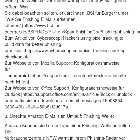
wichtig, dass Sie die Vertrauenswürdigkeit jeder E-Mail genau
prüfen. Was
Sie dabei beachten sollten, erklärt Ihnen „BSI für Bürger“ unter
„Wie Sie Phishing-E-Mails erkennen
können“ [https://www.bsi-fuer-
buerger.de/BSIFB/DE/Risiken/SpamPhishingCo/Phishing/phishing_no
Zum Artikel von Cyberscoop: Hackers using pixel tracking to
build data for better phishing
practices [https://www.cyberscoop.com/pixel-tracking-hacking-
check-point/]
Zur Webseite von Mozilla Support: Konfigurationshinweise
für
Thunderbird [https://support.mozilla.org/de/kb/externe-inhalte-
nachrichten]
Zur Webseite von Office Support: Konfigurationshinweise für
Outlook [https://support.office.com/en-us/article/Block-or-unblock-
automatic-picture-downloads-in-email-messages-15e08854-
6808-49b1-9a0a-50b81f2d617a.]
3. Unechte Amazon E-Mails im Umlauf: Phishing-Welle:
Amazon Kunden sind erneut von einer Phishing-Welle betroffen.
Die
Verbraucherzentrale NRW warnt in ihrem Phishing-Radar vor