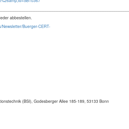
ent%26amp;id=SB10367
________________________________________________________
eder abbestellen.
s/Newsletter/Buerger-CERT-
tionstechnik (BSI), Godesberger Allee 185-189, 53133 Bonn