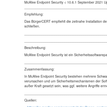
McAfee Endpoint Security < 10.6.1 September 2021 U
___________________________________________
Empfehlung:
Das BürgerCERT empfiehlt die zeitnahe Installation de
schließen.
___________________________________________
___________________________________________
Beschreibung:
McAfee Endpoint Security ist ein Sicherheitssoftwarep
___________________________________________
Zusammenfassung:
In McAfee Endpoint Security bestehen mehrere Schwac
verursachen und um Sicherheitsmechanismen der Soft
außer Kraft gesetzt sein, was ggf. weitere Angriffe ermö
___________________________________________
Quellen: