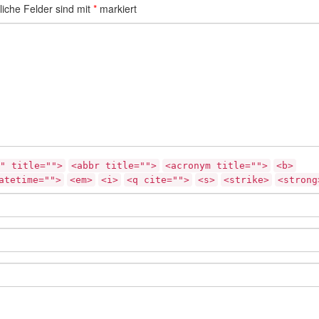
liche Felder sind mit
*
markiert
" title="">
<abbr title="">
<acronym title="">
<b>
atetime="">
<em>
<i>
<q cite="">
<s>
<strike>
<strong