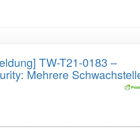
Zum
Inhalt
springen
eldung] TW-T21-0183 –
rity: Mehrere Schwachstell
_________________________________________________________