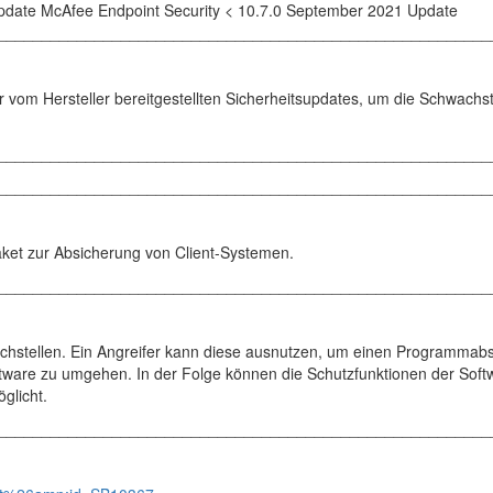
pdate McAfee Endpoint Security < 10.7.0 September 2021 Update
________________________________________________________
r vom Hersteller bereitgestellten Sicherheitsupdates, um die Schwachst
________________________________________________________
________________________________________________________
aket zur Absicherung von Client-Systemen.
________________________________________________________
hstellen. Ein Angreifer kann diese ausnutzen, um einen Programmabs
ware zu umgehen. In der Folge können die Schutzfunktionen der Soft
glicht.
________________________________________________________