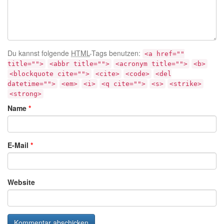
Du kannst folgende
HTML
-Tags benutzen:
<a href=""
title="">
<abbr title="">
<acronym title="">
<b>
<blockquote cite="">
<cite>
<code>
<del
datetime="">
<em>
<i>
<q cite="">
<s>
<strike>
<strong>
Name
*
E-Mail
*
Website