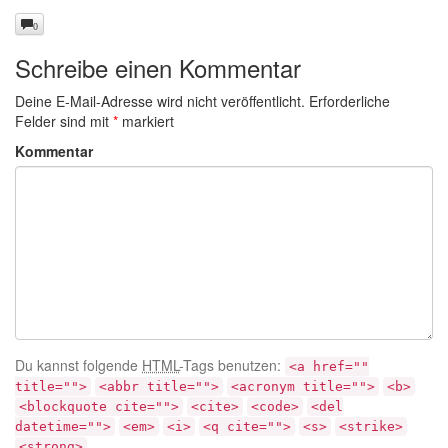
0
Schreibe einen Kommentar
Deine E-Mail-Adresse wird nicht veröffentlicht.
Erforderliche
Felder sind mit
*
markiert
Kommentar
Du kannst folgende
HTML
-Tags benutzen:
<a href=""
title="">
<abbr title="">
<acronym title="">
<b>
<blockquote cite="">
<cite>
<code>
<del
datetime="">
<em>
<i>
<q cite="">
<s>
<strike>
<strong>