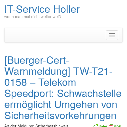
IT-Service Holler
wenn man mal nicht weiter weiß
Zum
Inhalt
springen
Navigati
umschal
[Buerger-Cert-
Warnmeldung] TW-T21-
0158 – Telekom
Speedport: Schwachstelle
ermöglicht Umgehen von
Sicherheitsvorkehrungen
Art der Meldung: Sicherheitshinweis