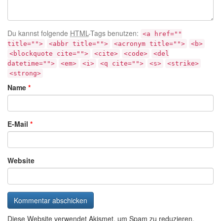
Du kannst folgende
HTML
-Tags benutzen:
<a href=""
title="">
<abbr title="">
<acronym title="">
<b>
<blockquote cite="">
<cite>
<code>
<del
datetime="">
<em>
<i>
<q cite="">
<s>
<strike>
<strong>
Name
*
E-Mail
*
Website
Diese Website verwendet Akismet, um Spam zu reduzieren.