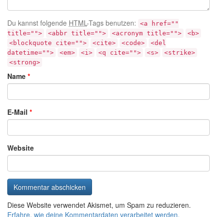
Du kannst folgende
HTML
-Tags benutzen:
<a href=""
title="">
<abbr title="">
<acronym title="">
<b>
<blockquote cite="">
<cite>
<code>
<del
datetime="">
<em>
<i>
<q cite="">
<s>
<strike>
<strong>
Name
*
E-Mail
*
Website
Diese Website verwendet Akismet, um Spam zu reduzieren.
Erfahre, wie deine Kommentardaten verarbeitet werden.