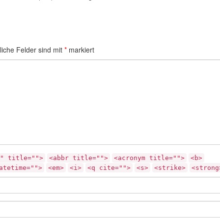
liche Felder sind mit
*
markiert
" title="">
<abbr title="">
<acronym title="">
<b>
atetime="">
<em>
<i>
<q cite="">
<s>
<strike>
<strong