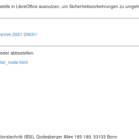
stelle in LibreOffice ausnutzen, um Sicherheitsvorkehrungen zu umge
________________________________________________________
ries/cve-2021-25631/
________________________________________________________
eder abbestellen.
tter_node.html
tionstechnik (BSI), Godesberger Allee 185-189, 53133 Bonn