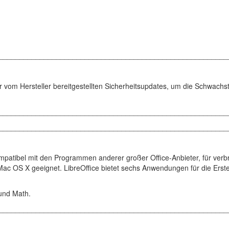
________________________________________________________
r vom Hersteller bereitgestellten Sicherheitsupdates, um die Schwachst
________________________________________________________
________________________________________________________
 kompatibel mit den Programmen anderer großer Office-Anbieter, für verbr
c OS X geeignet. LibreOffice bietet sechs Anwendungen für die Erste
 und Math.
________________________________________________________