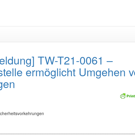
Zum
Inhalt
springen
eldung] TW-T21-0061 –
stelle ermöglicht Umgehen 
gen
icherheitsvorkehrungen
_________________________________________________________