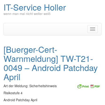
IT-Service Holler
wenn man mal nicht weiter weiß
Zum
Inhalt
springen
Navigati
umschal
[Buerger-Cert-
Warnmeldung] TW-T21-
0049 – Android Patchday
April
Art der Meldung: Sicherheitshinweis
Risikostufe 4
Android Patchday April