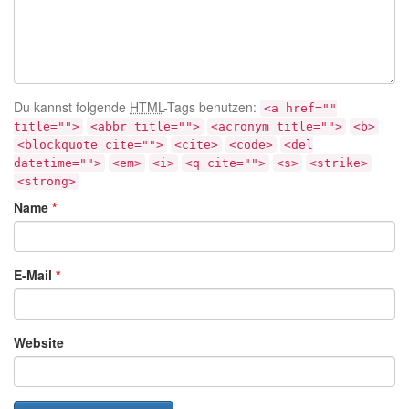
Du kannst folgende
HTML
-Tags benutzen:
<a href=""
title="">
<abbr title="">
<acronym title="">
<b>
<blockquote cite="">
<cite>
<code>
<del
datetime="">
<em>
<i>
<q cite="">
<s>
<strike>
<strong>
Name
*
E-Mail
*
Website