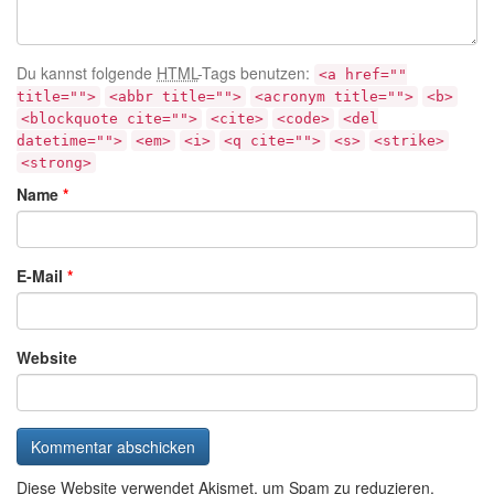
Du kannst folgende
HTML
-Tags benutzen:
<a href=""
title="">
<abbr title="">
<acronym title="">
<b>
<blockquote cite="">
<cite>
<code>
<del
datetime="">
<em>
<i>
<q cite="">
<s>
<strike>
<strong>
Name
*
E-Mail
*
Website
Diese Website verwendet Akismet, um Spam zu reduzieren.