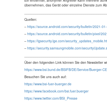
Ein entfernter, anonymer Angreifer kann mehrere Schw
übernehmen, das Gerät oder einzelne Dienste zum Abs
___________________________________________
Quellen:
–
https://source.android.com/security/bulletin/2021-01
–
https://source.android.com/security/bulletin/pixel/20
–
https://lgsecurity.lge.com/security_updates_mobile.h
–
https://security.samsungmobile.com/securityUpdate
___________________________________________
Über den folgenden Link können Sie den Newsletter wi
https://www.bsi.bund.de/BSIFB/DE/Service/Buerger-CE
Besuchen Sie uns auch auf:
https://www.bsi-fuer-buerger.de
https://www.facebook.com/bsi.fuer.buerger
https://www.twitter.com/BSI_Presse