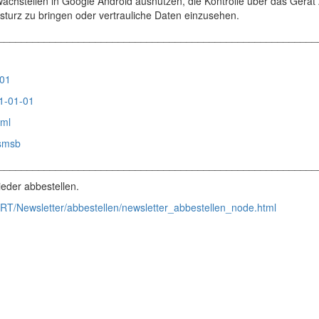
achstellen in Google Android ausnutzen, die Kontrolle über das Gerät
turz zu bringen oder vertrauliche Daten einzusehen.
________________________________________________________
-01
21-01-01
tml
.smsb
________________________________________________________
eder abbestellen.
RT/Newsletter/abbestellen/newsletter_abbestellen_node.html