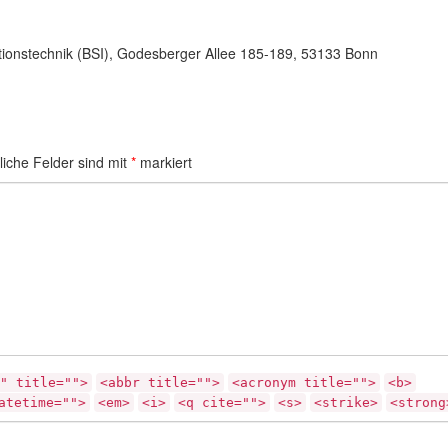
tionstechnik (BSI), Godesberger Allee 185-189, 53133 Bonn
liche Felder sind mit
*
markiert
" title="">
<abbr title="">
<acronym title="">
<b>
atetime="">
<em>
<i>
<q cite="">
<s>
<strike>
<strong