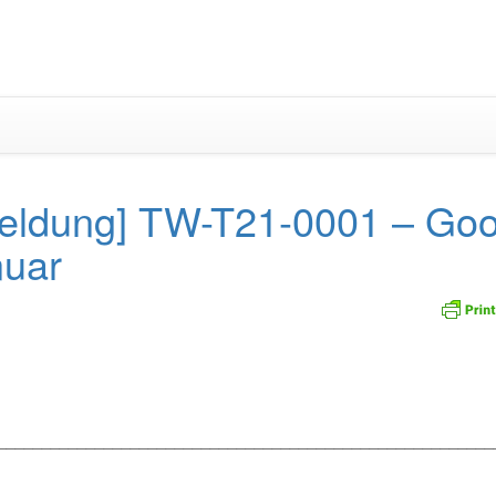
Zum
Inhalt
springen
eldung] TW-T21-0001 – Goo
nuar
_________________________________________________________