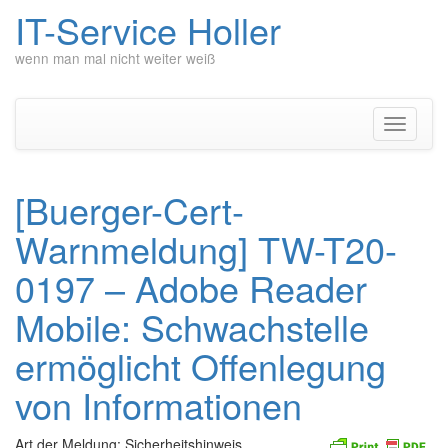
IT-Service Holler
wenn man mal nicht weiter weiß
Zum
Inhalt
springen
Navigati
umschal
[Buerger-Cert-
Warnmeldung] TW-T20-
0197 – Adobe Reader
Mobile: Schwachstelle
ermöglicht Offenlegung
von Informationen
Art der Meldung: Sicherheitshinweis