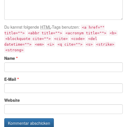
Du kannst folgende
HTML
-Tags benutzen:
<a href=""
title="">
<abbr title="">
<acronym title="">
<b>
<blockquote cite="">
<cite>
<code>
<del
datetime="">
<em>
<i>
<q cite="">
<s>
<strike>
<strong>
Name
*
E-Mail
*
Website