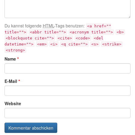
Du kannst folgende
HTML
-Tags benutzen:
<a href=""
title="">
<abbr title="">
<acronym title="">
<b>
<blockquote cite="">
<cite>
<code>
<del
datetime="">
<em>
<i>
<q cite="">
<s>
<strike>
<strong>
Name
*
E-Mail
*
Website