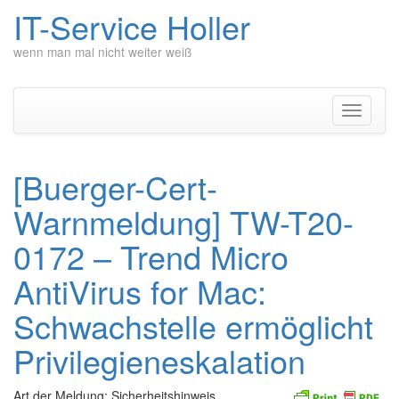
IT-Service Holler
wenn man mal nicht weiter weiß
Zum
Inhalt
springen
Navigati
umschal
[Buerger-Cert-
Warnmeldung] TW-T20-
0172 – Trend Micro
AntiVirus for Mac:
Schwachstelle ermöglicht
Privilegieneskalation
Art der Meldung: Sicherheitshinweis