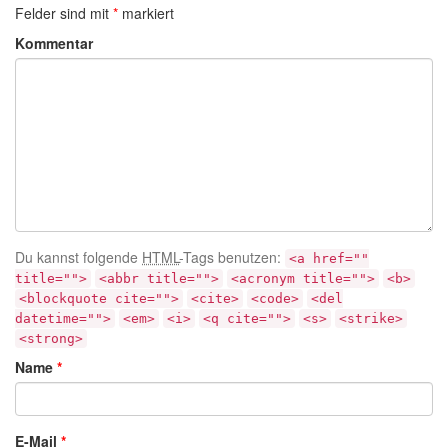
Felder sind mit
*
markiert
Kommentar
Du kannst folgende
HTML
-Tags benutzen:
<a href=""
title="">
<abbr title="">
<acronym title="">
<b>
<blockquote cite="">
<cite>
<code>
<del
datetime="">
<em>
<i>
<q cite="">
<s>
<strike>
<strong>
Name
*
E-Mail
*