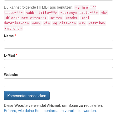
Du kannst folgende
HTML
-Tags benutzen:
<a href=""
title="">
<abbr title="">
<acronym title="">
<b>
<blockquote cite="">
<cite>
<code>
<del
datetime="">
<em>
<i>
<q cite="">
<s>
<strike>
<strong>
Name
*
E-Mail
*
Website
Diese Website verwendet Akismet, um Spam zu reduzieren.
Erfahre, wie deine Kommentardaten verarbeitet werden.