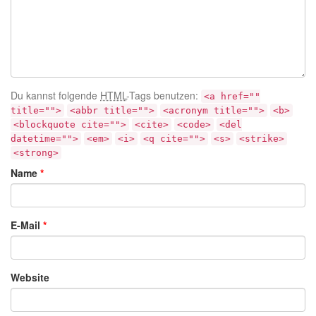
Du kannst folgende
HTML
-Tags benutzen:
<a href=""
title="">
<abbr title="">
<acronym title="">
<b>
<blockquote cite="">
<cite>
<code>
<del
datetime="">
<em>
<i>
<q cite="">
<s>
<strike>
<strong>
Name
*
E-Mail
*
Website