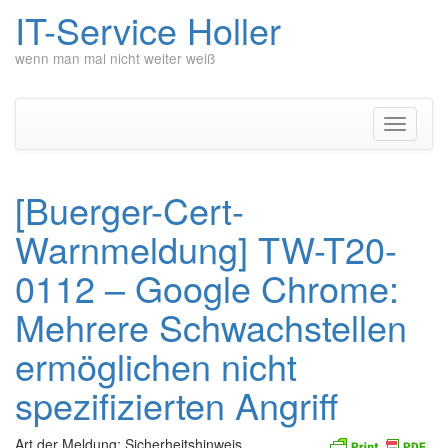
IT-Service Holler
wenn man mal nicht weiter weiß
Zum
Inhalt
springen
Navigati
umschal
[Buerger-Cert-
Warnmeldung] TW-T20-
0112 – Google Chrome:
Mehrere Schwachstellen
ermöglichen nicht
spezifizierten Angriff
Art der Meldung: Sicherheitshinweis