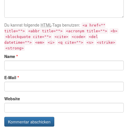
Du kannst folgende
HTML
-Tags benutzen:
<a href=""
title="">
<abbr title="">
<acronym title="">
<b>
<blockquote cite="">
<cite>
<code>
<del
datetime="">
<em>
<i>
<q cite="">
<s>
<strike>
<strong>
Name
*
E-Mail
*
Website