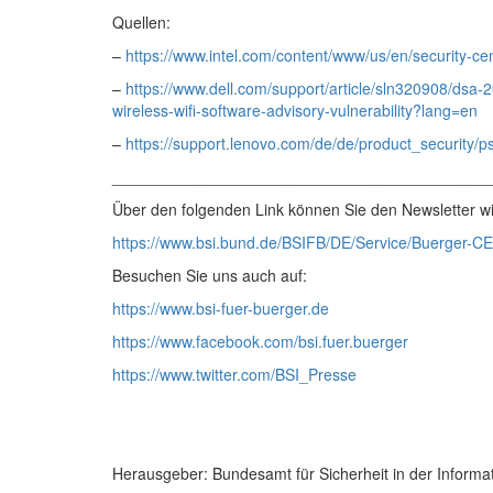
Quellen:
–
https://www.intel.com/content/www/us/en/security-cen
–
https://www.dell.com/support/article/sln320908/dsa-20
wireless-wifi-software-advisory-vulnerability?lang=en
–
https://support.lenovo.com/de/de/product_security/
___________________________________________
Über den folgenden Link können Sie den Newsletter wi
https://www.bsi.bund.de/BSIFB/DE/Service/Buerger-CE
Besuchen Sie uns auch auf:
https://www.bsi-fuer-buerger.de
https://www.facebook.com/bsi.fuer.buerger
https://www.twitter.com/BSI_Presse
Herausgeber: Bundesamt für Sicherheit in der Informa