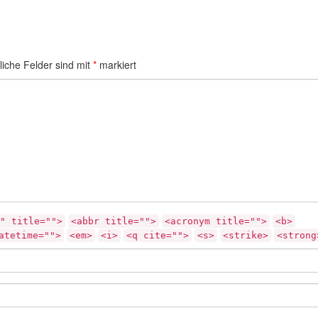
liche Felder sind mit
*
markiert
" title="">
<abbr title="">
<acronym title="">
<b>
atetime="">
<em>
<i>
<q cite="">
<s>
<strike>
<strong