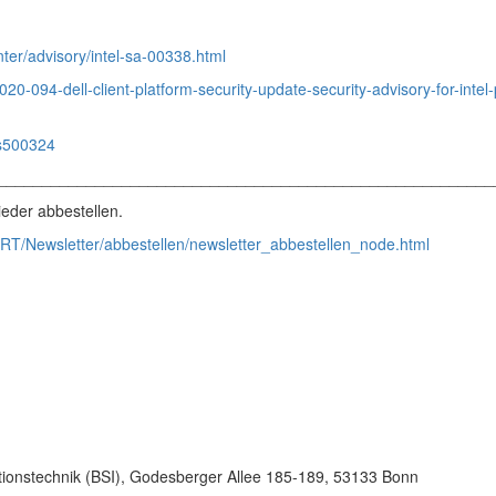
ter/advisory/intel-sa-00338.html
20-094-dell-client-platform-security-update-security-advisory-for-intel-
ps500324
________________________________________________________
eder abbestellen.
RT/Newsletter/abbestellen/newsletter_abbestellen_node.html
tionstechnik (BSI), Godesberger Allee 185-189, 53133 Bonn