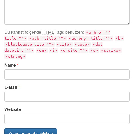
Du kannst folgende
HTML
-Tags benutzen:
<a href=""
title="">
<abbr title="">
<acronym title="">
<b>
<blockquote cite="">
<cite>
<code>
<del
datetime="">
<em>
<i>
<q cite="">
<s>
<strike>
<strong>
Name
*
E-Mail
*
Website