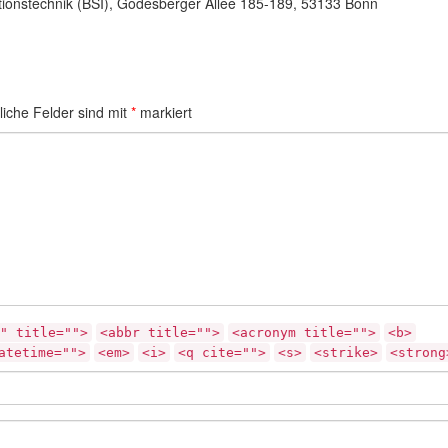
tionstechnik (BSI), Godesberger Allee 185-189, 53133 Bonn
liche Felder sind mit
*
markiert
" title="">
<abbr title="">
<acronym title="">
<b>
atetime="">
<em>
<i>
<q cite="">
<s>
<strike>
<strong