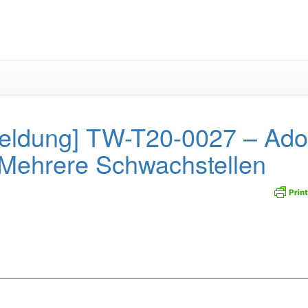
Zum
Inhalt
springen
eldung] TW-T20-0027 – Ad
 Mehrere Schwachstellen
_________________________________________________________