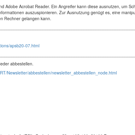
nd Adobe Acrobat Reader. Ein Angreifer kann diese ausnutzen, um S
nformationen auszuspionieren. Zur Ausnutzung genügt es, eine manipul
den Rechner gelangen kann.
________________________________________________________
itions/apsb20-07.html
________________________________________________________
eder abbestellen.
RT/Newsletter/abbestellen/newsletter_abbestellen_node.html