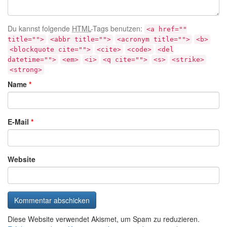
Du kannst folgende
HTML
-Tags benutzen:
<a href=""
title="">
<abbr title="">
<acronym title="">
<b>
<blockquote cite="">
<cite>
<code>
<del
datetime="">
<em>
<i>
<q cite="">
<s>
<strike>
<strong>
Name
*
E-Mail
*
Website
Diese Website verwendet Akismet, um Spam zu reduzieren.