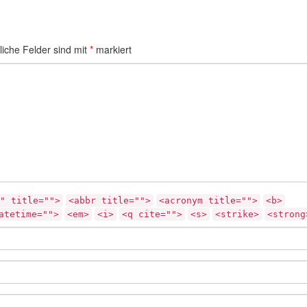
liche Felder sind mit
*
markiert
" title="">
<abbr title="">
<acronym title="">
<b>
atetime="">
<em>
<i>
<q cite="">
<s>
<strike>
<strong