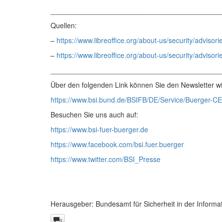
___________________________________________
Quellen:
–
https://www.libreoffice.org/about-us/security/adviso
–
https://www.libreoffice.org/about-us/security/adviso
___________________________________________
Über den folgenden Link können Sie den Newsletter wi
https://www.bsi.bund.de/BSIFB/DE/Service/Buerger-CE
Besuchen Sie uns auch auf:
https://www.bsi-fuer-buerger.de
https://www.facebook.com/bsi.fuer.buerger
https://www.twitter.com/BSI_Presse
Herausgeber: Bundesamt für Sicherheit in der Informa
0