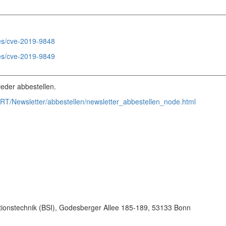
________________________________________________________
ries/cve-2019-9848
ries/cve-2019-9849
________________________________________________________
eder abbestellen.
RT/Newsletter/abbestellen/newsletter_abbestellen_node.html
tionstechnik (BSI), Godesberger Allee 185-189, 53133 Bonn