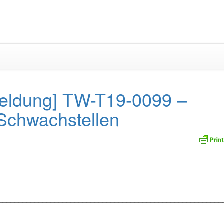
Zum
Inhalt
springen
eldung] TW-T19-0099 –
 Schwachstellen
_________________________________________________________