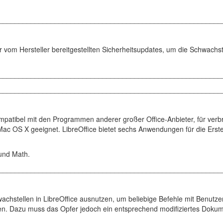
________________________________________________________
r vom Hersteller bereitgestellten Sicherheitsupdates, um die Schwachst
________________________________________________________
________________________________________________________
 kompatibel mit den Programmen anderer großer Office-Anbieter, für verbr
c OS X geeignet. LibreOffice bietet sechs Anwendungen für die Erste
 und Math.
________________________________________________________
achstellen in LibreOffice ausnutzen, um beliebige Befehle mit Benutze
n. Dazu muss das Opfer jedoch ein entsprechend modifiziertes Doku