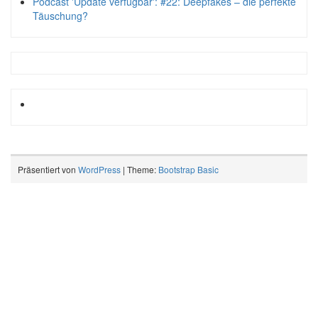
Podcast 'Update verfügbar': #22: Deepfakes – die perfekte
Täuschung?
Präsentiert von
WordPress
| Theme:
Bootstrap Basic