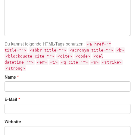
Du kannst folgende
HTML
-Tags benutzen:
<a href=""
title="">
<abbr title="">
<acronym title="">
<b>
<blockquote cite="">
<cite>
<code>
<del
datetime="">
<em>
<i>
<q cite="">
<s>
<strike>
<strong>
Name
*
E-Mail
*
Website