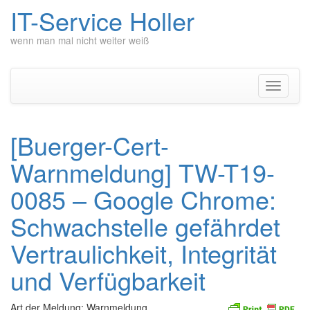
IT-Service Holler
wenn man mal nicht weiter weiß
Zum
Inhalt
springen
Navigati
umschal
[Buerger-Cert-
Warnmeldung] TW-T19-
0085 – Google Chrome:
Schwachstelle gefährdet
Vertraulichkeit, Integrität
und Verfügbarkeit
Art der Meldung: Warnmeldung