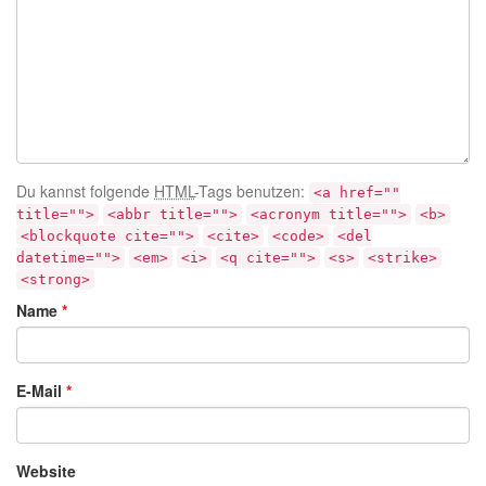
Du kannst folgende
HTML
-Tags benutzen:
<a href=""
title="">
<abbr title="">
<acronym title="">
<b>
<blockquote cite="">
<cite>
<code>
<del
datetime="">
<em>
<i>
<q cite="">
<s>
<strike>
<strong>
Name
*
E-Mail
*
Website