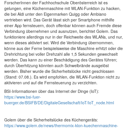
ForscherInnen der Fachhochschule Oberösterreich ist es
gelungen, eine Küchenmaschine mit WLAN-Funktion zu hacken,
die bei Aldi unter den Eigenmarken Quigg oder Ambiano
vertrieben wird. Das Gerät lässt sich per Smartphone mithilfe
einer App fernsteuern, doch offenbar können auch Fremde diese
Verbindung übernehmen und ausnutzen, berichtet Golem. Das
funktioniere allerdings nur in der Reichweite des WLANs, und nur,
wenn dieses aktiviert sei. Wird die Verbindung übernommen,
könne aus der Ferne beispielsweise die Maschine erhitzt oder die
Drehrichtung bei voller Drehzahl alle 1,5 Sekunden gewechselt
werden. Das kann zu einer Beschädigung des Gerätes führen;
durch Überhitzung könnten auch Schwelbrände ausgelöst
werden. Bisher wurde die Sicherheitslücke nicht geschlossen
(Stand: 07.08.). Es wird empfohlen, die WLAN-Funktion nicht zu
aktivieren und auf die Fernsteuerung zu verzichten.
BSI-Informationen über das Internet der Dinge (IoT):
https://www.bsi-fuer-
buerger.de/BSIFB/DE/DigitaleGesellschaft/IoT/IoT_node.html
Golem über die Sicherheitslücke des Küchengeräts:
https://www.golem.de/news/thermomix-klon-kuechenmaschine-