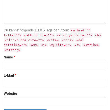
Du kannst folgende
HTML
-Tags benutzen:
<a href=""
title="">
<abbr title="">
<acronym title="">
<b>
<blockquote cite="">
<cite>
<code>
<del
datetime="">
<em>
<i>
<q cite="">
<s>
<strike>
<strong>
Name
*
E-Mail
*
Website