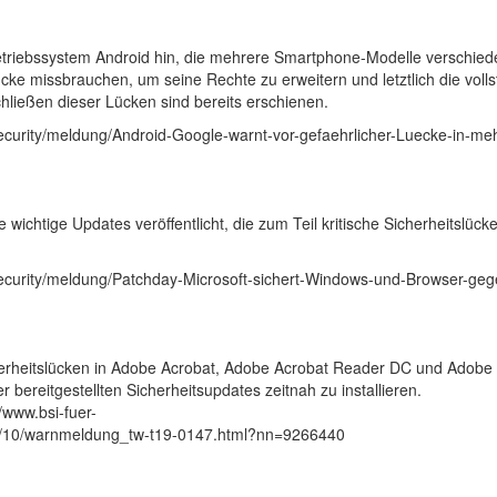
Betriebssystem Android hin, die mehrere Smartphone-Modelle verschied
Lücke missbrauchen, um seine Rechte zu erweitern und letztlich die voll
hließen dieser Lücken sind bereits erschienen.
ecurity/meldung/Android-Google-warnt-vor-gefaehrlicher-Luecke-in-me
ichtige Updates veröffentlicht, die zum Teil kritische Sicherheitslück
security/meldung/Patchday-Microsoft-sichert-Windows-und-Browser-geg
herheitslücken in Adobe Acrobat, Adobe Acrobat Reader DC und Adobe
 bereitgestellten Sicherheitsupdates zeitnah zu installieren.
/www.bsi-fuer-
/10/warnmeldung_tw-t19-0147.html?nn=9266440