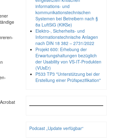
eingesetzten kritischen
informations- und
kommunikationstechnischen
ener
Systemen bei Betreibern nach §
ständige
8a LuftSiG (KIKSe)
Elektro-, Sicherheits- und
Informationstechnische Anlagen
hreren-
nach DIN 18 382 – 2731/2022
Projekt 600: Erhebung der
Erwartungshaltungen bezüglich
der Usability von VS-IT-Produkten
en
(VUsEr)
P533 TP3 "Unterstützung bei der
en-
Erstellung einer Prüfspezifikation"
 Acrobat
Podcast „Update verfügbar“