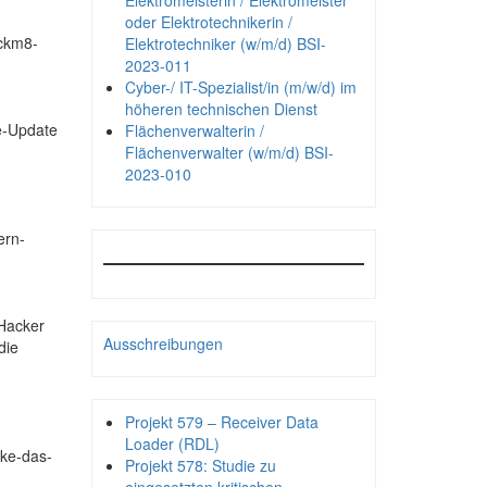
Elektromeisterin / Elektromeister
oder Elektrotechnikerin /
eckm8-
Elektrotechniker (w/m/d) BSI-
2023-011
Cyber-/ IT-Spezialist/in (m/w/d) im
höheren technischen Dienst
re-Update
Flächenverwalterin /
Flächenverwalter (w/m/d) BSI-
2023-010
ern-
 Hacker
Ausschreibungen
die
Projekt 579 – Receiver Data
Loader (RDL)
cke-das-
Projekt 578: Studie zu