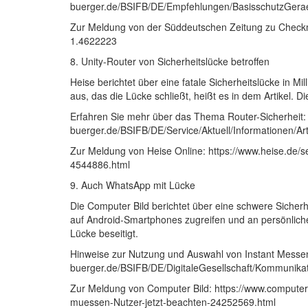
buerger.de/BSIFB/DE/Empfehlungen/BasisschutzGerae
Zur Meldung von der Süddeutschen Zeitung zu Checkm8
1.4622223
8. Unity-Router von Sicherheitslücke betroffen
Heise berichtet über eine fatale Sicherheitslücke in M
aus, das die Lücke schließt, heißt es in dem Artikel. D
Erfahren Sie mehr über das Thema Router-Sicherheit: h
buerger.de/BSIFB/DE/Service/Aktuell/Informationen/Art
Zur Meldung von Heise Online: https://www.heise.de/s
4544886.html
9. Auch WhatsApp mit Lücke
Die Computer Bild berichtet über eine schwere Siche
auf Android-Smartphones zugreifen und an persönliche
Lücke beseitigt.
Hinweise zur Nutzung und Auswahl von Instant Messeng
buerger.de/BSIFB/DE/DigitaleGesellschaft/Kommunika
Zur Meldung von Computer Bild: https://www.compute
muessen-Nutzer-jetzt-beachten-24252569.html