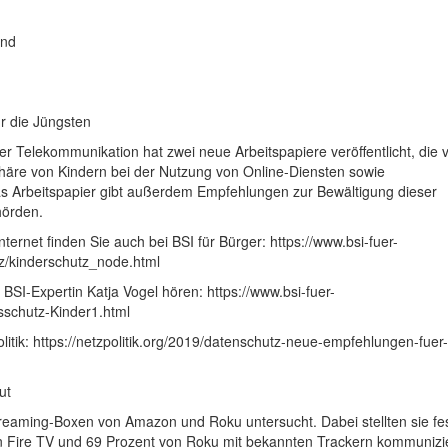
and
r die Jüngsten
er Telekommunikation hat zwei neue Arbeitspapiere veröffentlicht, die 
phäre von Kindern bei der Nutzung von Online-Diensten sowie
as Arbeitspapier gibt außerdem Empfehlungen zur Bewältigung dieser
hörden.
ternet finden Sie auch bei BSI für Bürger: https://www.bsi-fuer-
tz/kinderschutz_node.html
BSI-Expertin Katja Vogel hören: https://www.bsi-fuer-
schutz-Kinder1.html
itik: https://netzpolitik.org/2019/datenschutz-neue-empfehlungen-fuer-
ut
treaming-Boxen von Amazon und Roku untersucht. Dabei stellten sie fe
 Fire TV und 69 Prozent von Roku mit bekannten Trackern kommunizi