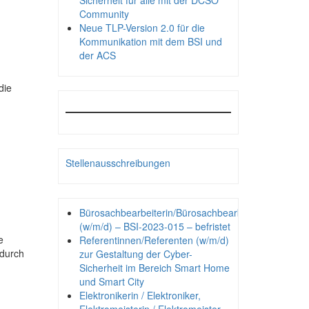
Sicherheit für alle mit der DCSO
Community
Neue TLP-Version 2.0 für die
Kommunikation mit dem BSI und
der ACS
die
Stellenausschreibungen
Bürosachbearbeiterin/Bürosachbearbeiter
(w/m/d) – BSI-2023-015 – befristet
e
Referentinnen/Referenten (w/m/d)
 durch
zur Gestaltung der Cyber-
Sicherheit im Bereich Smart Home
und Smart City
Elektronikerin / Elektroniker,