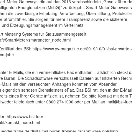
Smart-Meter-Gateways, die auf das 2016 verabschiedete „Gesetz über d
telligenten Energienetzen (MsbG)“ zurückgeht. Smart-Meter-Gateways
hen die zuverlässige Erhebung, Verarbeitung, Übermittlung, Protokollie
Stromzähler. Sie sorgen für mehr Transparenz sowie die sicherere
- und Erzeugungsmanagement im Verteilnetz.
rt Metering Systems für Sie zusammengestellt:
haft/SmartMeter/smartmeter_node.html
tifikat des BSI: https://www.pv-magazine.de/2019/10/01/bsi-erwartet
em-jahr/
chter E-Mails, die ein vermeintliches Fax enthalten. Tatsächlich steckt d
uran. Die Schadsoftware verschlüsselt Dateien auf infizierten Rech
ie E-Mails mit den verseuchten Anhängen kommen vom Absender
 eigentlich seriösen Dienstleisters eFax. Das BSI rät, den in der E-Mail
eits eines Ihrer Geräte infiziert ist, nehmen Sie bitte Kontakt mit dem
entweder telefonisch unter 0800 2741000 oder per Mail an
mail@bsi-fuer
er: https://www.bsi-fuer-
akt/kontakt_node.html
eddeutsche.de/digital/bsi-buran-trojaner-ransomware-phishing-