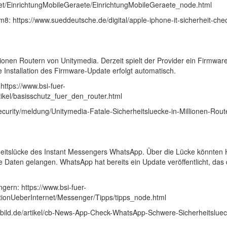
t/EinrichtungMobileGeraete/EinrichtungMobileGeraete_node.html
: https://www.sueddeutsche.de/digital/apple-iphone-it-sicherheit-ch
illionen Routern von Unitymedia. Derzeit spielt der Provider ein Firmwa
ie Installation des Firmware-Update erfolgt automatisch.
ttps://www.bsi-fuer-
ikel/basisschutz_fuer_den_router.html
ecurity/meldung/Unitymedia-Fatale-Sicherheitsluecke-in-Millionen-Rout
rheitslücke des Instant Messengers WhatsApp. Über die Lücke könnten
 Daten gelangen. WhatsApp hat bereits ein Update veröffentlicht, das 
ern: https://www.bsi-fuer-
tionUeberInternet/Messenger/Tipps/tipps_node.html
rbild.de/artikel/cb-News-App-Check-WhatsApp-Schwere-Sicherheitslue