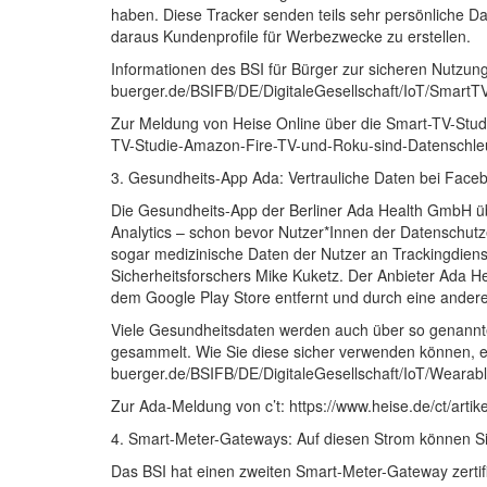
haben. Diese Tracker senden teils sehr persönliche 
daraus Kundenprofile für Werbezwecke zu erstellen.
Informationen des BSI für Bürger zur sicheren Nutzung 
buerger.de/BSIFB/DE/DigitaleGesellschaft/IoT/Smart
Zur Meldung von Heise Online über die Smart-TV-Studi
TV-Studie-Amazon-Fire-TV-und-Roku-sind-Datenschle
3. Gesundheits-App Ada: Vertrauliche Daten bei Face
Die Gesundheits-App der Berliner Ada Health GmbH ü
Analytics – schon bevor Nutzer*Innen der Datenschu
sogar medizinische Daten der Nutzer an Trackingdienste
Sicherheitsforschers Mike Kuketz. Der Anbieter Ada He
dem Google Play Store entfernt und durch eine andere 
Viele Gesundheitsdaten werden auch über so genannt
gesammelt. Wie Sie diese sicher verwenden können, erf
buerger.de/BSIFB/DE/DigitaleGesellschaft/IoT/Weara
Zur Ada-Meldung von c’t: https://www.heise.de/ct/ar
4. Smart-Meter-Gateways: Auf diesen Strom können S
Das BSI hat einen zweiten Smart-Meter-Gateway zertifi