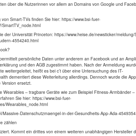
Daten über die Nutzerinnen vor allem an Domains von Google und Face
von Smart-TVs finden Sie hier: https://www.bsi-fuer-
TV/SmartTV_node.html
e der Universität Princeton: https://www.heise.de/newsticker/meldung/
udern-4554240.html
book?
bermittelt persönliche Daten unter anderem an Facebook und an Ampl
tzerklärung und den AGB zugestimmt haben. Nach der Anmeldung wur
 weitergeleitet, heißt es bei c’t über eine Untersuchung des IT-
alth dementiert diese Weiterleitung allerdings. Dennoch wurde die Ap
Version ersetzt.
e Wearables – tragbare Geräte wie zum Beispiel Fitness-Armbänder –
ahren Sie hier: https://www.bsi-fuer-
bles/Wearables_node.html
tikel/Massive-Datenschutzmaengel-in-der-Gesundheits-App-Ada-4549354
ie zählen
ziert. Kommt ein drittes von einem weiteren unabhängigen Hersteller 