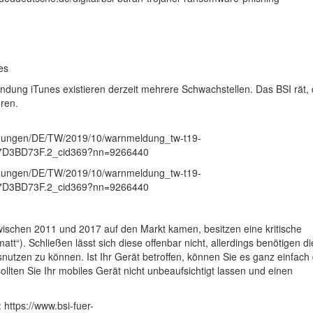
es
ung iTunes existieren derzeit mehrere Schwachstellen. Das BSI rät, 
eren.
ldungen/DE/TW/2019/10/warnmeldung_tw-t19-
7D3BD73F.2_cid369?nn=9266440
ldungen/DE/TW/2019/10/warnmeldung_tw-t19-
7D3BD73F.2_cid369?nn=9266440
zwischen 2011 und 2017 auf den Markt kamen, besitzen eine kritische
“). Schließen lässt sich diese offenbar nicht, allerdings benötigen di
snutzen zu können. Ist Ihr Gerät betroffen, können Sie es ganz einfach
lten Sie Ihr mobiles Gerät nicht unbeaufsichtigt lassen und einen
https://www.bsi-fuer-