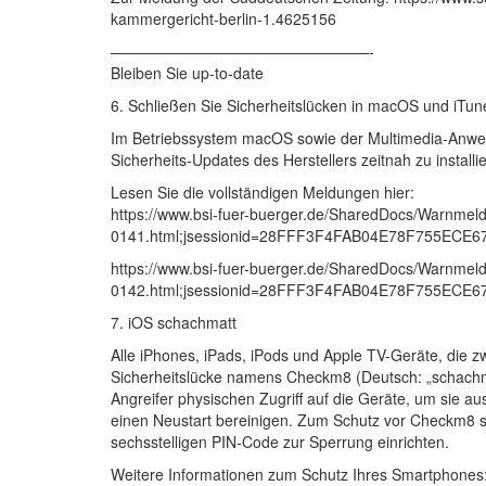
kammergericht-berlin-1.4625156
—————————————————-
Bleiben Sie up-to-date
6. Schließen Sie Sicherheitslücken in macOS und iTun
Im Betriebssystem macOS sowie der Multimedia-Anwend
Sicherheits-Updates des Herstellers zeitnah zu installi
Lesen Sie die vollständigen Meldungen hier:
https://www.bsi-fuer-buerger.de/SharedDocs/Warnme
0141.html;jsessionid=28FFF3F4FAB04E78F755ECE6
https://www.bsi-fuer-buerger.de/SharedDocs/Warnme
0142.html;jsessionid=28FFF3F4FAB04E78F755ECE6
7. iOS schachmatt
Alle iPhones, iPads, iPods und Apple TV-Geräte, die 
Sicherheitslücke namens Checkm8 (Deutsch: „schachmatt
Angreifer physischen Zugriff auf die Geräte, um sie au
einen Neustart bereinigen. Zum Schutz vor Checkm8 sol
sechsstelligen PIN-Code zur Sperrung einrichten.
Weitere Informationen zum Schutz Ihres Smartphones: 