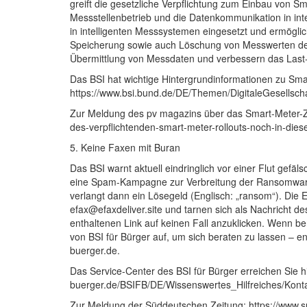
greift die gesetzliche Verpflichtung zum Einbau von 
Messstellenbetrieb und die Datenkommunikation in in
in intelligenten Messsystemen eingesetzt und ermöglic
Speicherung sowie auch Löschung von Messwerten der 
Übermittlung von Messdaten und verbessern das Last
Das BSI hat wichtige Hintergrundinformationen zu Sma
https://www.bsi.bund.de/DE/Themen/DigitaleGesellsc
Zur Meldung des pv magazins über das Smart-Meter-Zer
des-verpflichtenden-smart-meter-rollouts-noch-in-dies
5. Keine Faxen mit Buran
Das BSI warnt aktuell eindringlich vor einer Flut gefäls
eine Spam-Kampagne zur Verbreitung der Ransomware B
verlangt dann ein Lösegeld (Englisch: „ransom“). D
efax@efaxdeliver.site
und tarnen sich als Nachricht des
enthaltenen Link auf keinen Fall anzuklicken. Wenn ber
von BSI für Bürger auf, um sich beraten zu lassen – 
buerger.de
.
Das Service-Center des BSI für Bürger erreichen Sie hi
buerger.de/BSIFB/DE/Wissenswertes_Hilfreiches/Kont
Zur Meldung der Süddeutschen Zeitung: https://www.su