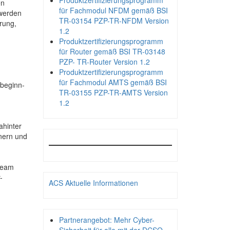
Produktzertifizierungsprogramm
en
für Fachmodul NFDM gemäß BSI
 werden
TR-03154 PZP-TR-NFDM Version
rung,
1.2
Produktzertifizierungsprogramm
für Router gemäß BSI TR-03148
PZP- TR-Router Version 1.2
Produktzertifizierungsprogramm
für Fachmodul AMTS gemäß BSI
-beginn-
TR-03155 PZP-TR-AMTS Version
1.2
ahinter
nern und
 Team
-
ACS Aktuelle Informationen
Partnerangebot: Mehr Cyber-