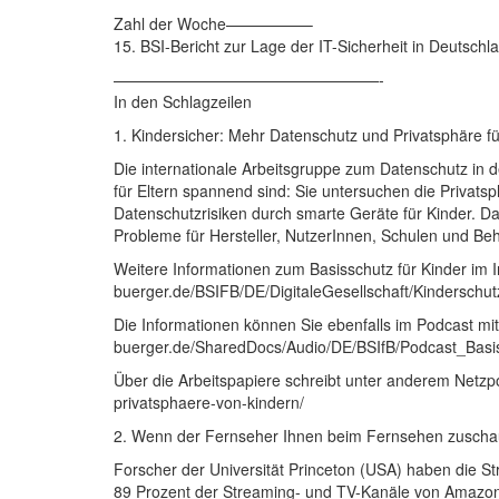
Zahl der Woche—————–
15. BSI-Bericht zur Lage der IT-Sicherheit in Deutschl
—————————————————-
In den Schlagzeilen
1. Kindersicher: Mehr Datenschutz und Privatsphäre fü
Die internationale Arbeitsgruppe zum Datenschutz in d
für Eltern spannend sind: Sie untersuchen die Privats
Datenschutzrisiken durch smarte Geräte für Kinder. D
Probleme für Hersteller, NutzerInnen, Schulen und Be
Weitere Informationen zum Basisschutz für Kinder im In
buerger.de/BSIFB/DE/DigitaleGesellschaft/Kinderschu
Die Informationen können Sie ebenfalls im Podcast mit 
buerger.de/SharedDocs/Audio/DE/BSIfB/Podcast_Basis
Über die Arbeitspapiere schreibt unter anderem Netzpol
privatsphaere-von-kindern/
2. Wenn der Fernseher Ihnen beim Fernsehen zuscha
Forscher der Universität Princeton (USA) haben die S
89 Prozent der Streaming- und TV-Kanäle von Amazon