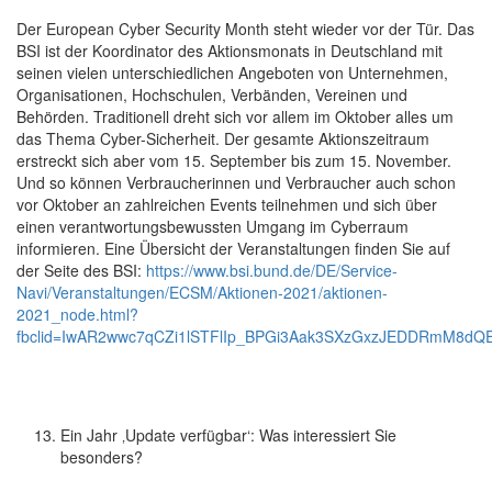
Der European Cyber Security Month steht wieder vor der Tür. Das
BSI ist der Koordinator des Aktionsmonats in Deutschland mit
seinen vielen unterschiedlichen Angeboten von Unternehmen,
Organisationen, Hochschulen, Verbänden, Vereinen und
Behörden. Traditionell dreht sich vor allem im Oktober alles um
das Thema Cyber-Sicherheit. Der gesamte Aktionszeitraum
erstreckt sich aber vom 15. September bis zum 15. November.
Und so können Verbraucherinnen und Verbraucher auch schon
vor Oktober an zahlreichen Events teilnehmen und sich über
einen verantwortungsbewussten Umgang im Cyberraum
informieren. Eine Übersicht der Veranstaltungen finden Sie auf
der Seite des BSI:
https://www.bsi.bund.de/DE/Service-
Navi/Veranstaltungen/ECSM/Aktionen-2021/aktionen-
2021_node.html?
fbclid=IwAR2wwc7qCZi1lSTFlIp_BPGi3Aak3SXzGxzJEDDRmM8dQ
Ein Jahr ‚Update verfügbar‘: Was interessiert Sie
besonders?