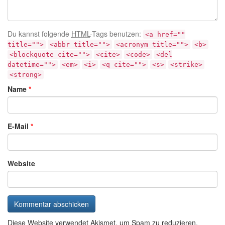
Du kannst folgende
HTML
-Tags benutzen:
<a href=""
title="">
<abbr title="">
<acronym title="">
<b>
<blockquote cite="">
<cite>
<code>
<del
datetime="">
<em>
<i>
<q cite="">
<s>
<strike>
<strong>
Name
*
E-Mail
*
Website
Diese Website verwendet Akismet, um Spam zu reduzieren.