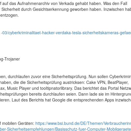
iff auf das Aufnahmenarchiv von Verkada gehabt haben. Was den Fall
ehr Sicherheit durch Gesichtserkennung geworben haben. Inzwischen ha
 entzogen.
021-03/cyberkriminalitaet-hacker-verdaka-tesla-sicherheitskameras-gefa
ng-Trojaner
en, durchlaufen zuvor eine Sicherheitsprüfung. Nun sollen Cyberkrimin
haben, die die Sicherheitsprüfung austricksen: Cake VPN, BeatPlayer,
Music Player und tooltipnatorlibrary. Das berichtet das Portal Netzwe
heitsprüfungen bereits durchlaufen seien. Dann lade sie im Hintergrun
ieren. Laut des Berichts hat Google die entsprechenden Apps inzwisc
f mobilen Geräten:
https://www.bsi.bund.de/DE/Themen/Verbraucherin
er-Sicherheitsempfehlungen/Basisschutz-fuer-Computer-Mobilgeraete