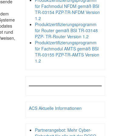
Produktzertifizierungsprogramm
ausende
für Fachmodul NFDM gemäß BSI
TR-03154 PZP-TR-NFDM Version
n dem
1.2
-Systeme
Produktzertifizierungsprogramm
updates
für Router gemäß BSI TR-03148
et rund
PZP- TR-Router Version 1.2
fweisen,
Produktzertifizierungsprogramm
für Fachmodul AMTS gemäß BSI
TR-03155 PZP-TR-AMTS Version
1.2
ACS Aktuelle Informationen
Partnerangebot: Mehr Cyber-