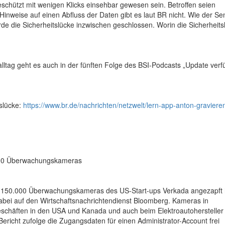
schützt mit wenigen Klicks einsehbar gewesen sein. Betroffen seien
inweise auf einen Abfluss der Daten gibt es laut BR nicht. Wie der Se
rde die Sicherheitslücke inzwischen geschlossen. Worin die Sicherheits
lltag geht es auch in der fünften Folge des BSI-Podcasts „Update verf
slücke:
https://www.br.de/nachrichten/netzwelt/lern-app-anton-graviere
000 Überwachungskameras
rund 150.000 Überwachungskameras des US-Start-ups Verkada angezapft
dabei auf den Wirtschaftsnachrichtendienst Bloomberg. Kameras in
schäften in den USA und Kanada und auch beim Elektroautohersteller
Bericht zufolge die Zugangsdaten für einen Administrator-Account frei