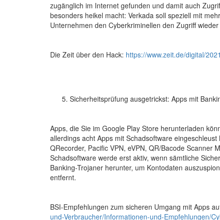
zugänglich im Internet gefunden und damit auch Zugr
besonders heikel macht: Verkada soll speziell mit m
Unternehmen den Cyberkriminellen den Zugriff wieder
Die Zeit über den Hack:
https://www.zeit.de/digital/2
Sicherheitsprüfung ausgetrickst: Apps mit Banki
Apps, die Sie im Google Play Store herunterladen könn
allerdings acht Apps mit Schadsoftware eingeschleust 
QRecorder, Pacific VPN, eVPN, QR/Bacode Scanner Max, 
Schadsoftware werde erst aktiv, wenn sämtliche Sicher
Banking-Trojaner herunter, um Kontodaten auszuspion
entfernt.
BSI-Empfehlungen zum sicheren Umgang mit Apps au
und-Verbraucher/Informationen-und-Empfehlungen/Cyb