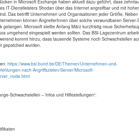
lücken in Microsoft Exchange haben aktuell dazu geführt, dass zehnt
s IT-Dienstleisters Shodan über das Internet angreifbar und mit hoher
t sind. Das betrifft Unternehmen und Organisationen jeder Größe. Nebe
 Unternehmen können AngreiferInnen über solche verwundbaren Server
gelangen. Microsoft stellte Anfang März kurzfristig neue Sicherheits
ikos umgehend eingespielt werden sollten. Das BSI-Lagezentrum arbeit
chwerend kommt hinzu, dass tausende Systeme noch Schwachstellen au
cht gepatched wurden.
len:
https://www.bsi.bund.de/DE/Themen/Unternehmen-und-
hlungen-nach-Angriffszielen/Server/Microsoft-
rver_node.html
ge-Schwachstellen – Infos und Hilfestellungen“:
ifikaten