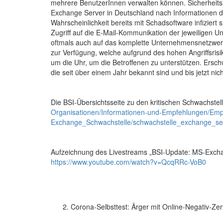
mehrere BenutzerInnen verwalten können. Sicherheits
Exchange Server in Deutschland nach Informationen de
Wahrscheinlichkeit bereits mit Schadsoftware infizier
Zugriff auf die E-Mail-Kommunikation der jeweiligen
oftmals auch auf das komplette Unternehmensnetzwerk 
zur Verfügung, welche aufgrund des hohen Angriffsris
um die Uhr, um die Betroffenen zu unterstützen. Ers
die seit über einem Jahr bekannt sind und bis jetzt ni
Die BSI-Übersichtsseite zu den kritischen Schwachstel
Organisationen/Informationen-und-Empfehlungen/Empfe
Exchange_Schwachstelle/schwachstelle_exchange_se
Aufzeichnung des Livestreams „BSI-Update: MS-Exchan
https://www.youtube.com/watch?v=QcqRRc-VoB0
Corona-Selbsttest: Ärger mit Online-Negativ-Zert