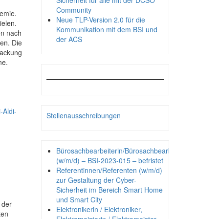
Sicherheit für alle mit der DCSO
Community
emie.
Neue TLP-Version 2.0 für die
ielen.
Kommunikation mit dem BSI und
en nach
der ACS
en. Die
packung
ne.
-Aldi-
Stellenausschreibungen
Bürosachbearbeiterin/Bürosachbearbeiter
(w/m/d) – BSI-2023-015 – befristet
Referentinnen/Referenten (w/m/d)
zur Gestaltung der Cyber-
Sicherheit im Bereich Smart Home
und Smart City
 der
Elektronikerin / Elektroniker,
ten