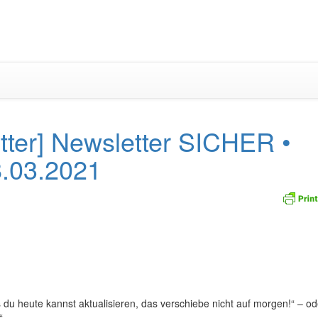
Zum
Inhalt
springen
tter] Newsletter SICHER •
.03.2021
s du heute kannst aktualisieren, das verschiebe nicht auf morgen!“ – od
“