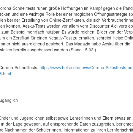
Corona-Schnelltests ruhen große Hoffnungen im Kampf gegen die Pand
cken und eine wichtige Rolle bei einer möglichen Öffnungsstrategie sp
len bei der Erstellung von Online-Zertifikaten, die sich VerbraucherInn
en können. Aesku-Tests werden vor allem vom Discounter Aldi vertrieb
um Beispiel mehrfach nutzbar. Es würde reichen, Bilder von der Ver
ein Zertifikat für einen Negativ-Test zu erhalten, schreibt Heise Onli
mmer nicht ausreichend gesichert. Das Magazin habe Aesku über die
hstellen bereits ausgebessert worden (Stand 15.03.).
 Corona-Schnelltests:
https://www.heise.de/news/Corona-Selbsttests-bei
6.html
zugänglich
 Kinder und Jugendlichen selbst sowie LehrerInnen und Eltern etwas an.
 in der Lage gewesen, auf entsprechende Daten zuzugreifen, berichtet
d Nachnamen der SchülerInnen, Informationen zu ihren Lernfortschrit