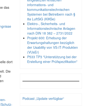
eingesetzten kritischen
informations- und
be das
kommunikationstechnischen
Systemen bei Betreibern nach §
8a LuftSiG (KIKSe)
Elektro-, Sicherheits- und
engnisse
Informationstechnische Anlagen
nach DIN 18 382 – 2731/2022
Projekt 600: Erhebung der
Erwartungshaltungen bezüglich
der Usability von VS-IT-Produkten
(VUsEr)
P533 TP3 "Unterstützung bei der
Erstellung einer Prüfspezifikation"
elle dort
lt. Die
d
hen
Podcast „Update verfügbar“
nen-
/Schutz-