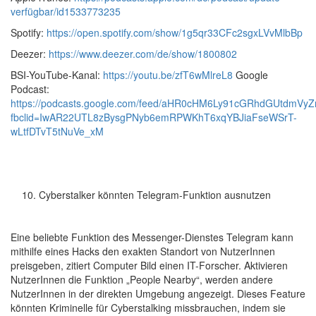
verfügbar/id1533773235
Spotify:
https://open.spotify.com/show/1g5qr33CFc2sgxLVvMlbBp
Deezer:
https://www.deezer.com/de/show/1800802
BSI-YouTube-Kanal:
https://youtu.be/zfT6wMlreL8
Google
Podcast:
https://podcasts.google.com/feed/aHR0cHM6Ly91cGRhdGUtdmVy
fbclid=IwAR22UTL8zBysgPNyb6emRPWKhT6xqYBJiaFseWSrT-
wLtfDTvT5tNuVe_xM
Cyberstalker könnten Telegram-Funktion ausnutzen
Eine beliebte Funktion des Messenger-Dienstes Telegram kann
mithilfe eines Hacks den exakten Standort von NutzerInnen
preisgeben, zitiert Computer Bild einen IT-Forscher. Aktivieren
NutzerInnen die Funktion „People Nearby“, werden andere
NutzerInnen in der direkten Umgebung angezeigt. Dieses Feature
könnten Kriminelle für Cyberstalking missbrauchen, indem sie