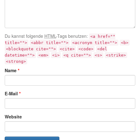
Du kannst folgende
HTML
-Tags benutzen:
<a href=""
title="">
<abbr title="">
<acronym title="">
<b>
<blockquote cite="">
<cite>
<code>
<del
datetime="">
<em>
<i>
<q cite="">
<s>
<strike>
<strong>
Name
*
E-Mail
*
Website