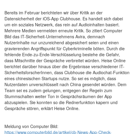
Bereits im Februar berichteten wir über Kritik an der
Datensicherheit der iOS-App Clubhouse. Es handelt sich dabei
um ein soziales Netzwerk, das rein auf Audioinhalten basiert.
Mehrere Medien vermelden erneute Kritik. So zitiert Computer
Bild das IT-Sicherheit-Unternehmens Avira, demnach
Nutzerinhalte nur unzureichend abgesichert seien und einen
gravierenden Angriffspunkt für Cyberkriminelle böten. Durch die
fehlende Ende-zu-Ende-Verschlüsselung bestehe die Gefahr,
dass Mitschnitte der Gespräche verbreitet würden. Heise Online
berichtet darüber hinaus über die Ergebnisse verschiedener IT-
SicherheitsforscherInnen, dass Clubhouse die Audiochat-Funktion
eines chinesischen Startups nutze. So sei es möglich, dass
Nutzerdaten unverschlüsselt nach China gesendet würden. Dem
Team sei es zudem gelungen, entgegen der Regeln zum
Stummschalten weiter Ton in Gesprächsräumen der App
abzuspielen. Sie konnten so die Rednerfunktion kapern und
Gespräche stören, erklärt Heise Online.
Meldung von Computer Bild:
https://www.computerbild.de/artikel/cb-News-App-Check-