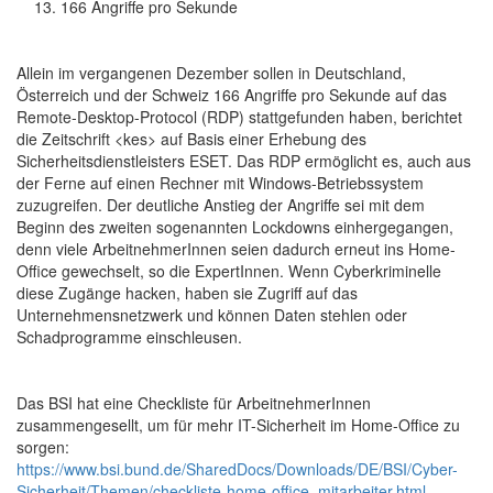
166 Angriffe pro Sekunde
Allein im vergangenen Dezember sollen in Deutschland,
Österreich und der Schweiz 166 Angriffe pro Sekunde auf das
Remote-Desktop-Protocol (RDP) stattgefunden haben, berichtet
die Zeitschrift <kes> auf Basis einer Erhebung des
Sicherheitsdienstleisters ESET. Das RDP ermöglicht es, auch aus
der Ferne auf einen Rechner mit Windows-Betriebssystem
zuzugreifen. Der deutliche Anstieg der Angriffe sei mit dem
Beginn des zweiten sogenannten Lockdowns einhergegangen,
denn viele ArbeitnehmerInnen seien dadurch erneut ins Home-
Office gewechselt, so die ExpertInnen. Wenn Cyberkriminelle
diese Zugänge hacken, haben sie Zugriff auf das
Unternehmensnetzwerk und können Daten stehlen oder
Schadprogramme einschleusen.
Das BSI hat eine Checkliste für ArbeitnehmerInnen
zusammengesellt, um für mehr IT-Sicherheit im Home-Office zu
sorgen:
https://www.bsi.bund.de/SharedDocs/Downloads/DE/BSI/Cyber-
Sicherheit/Themen/checkliste-home-office_mitarbeiter.html